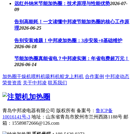
远红外纳米节能加热圈：技术原理与性能优势
2026-07-
09
告别高能耗！一文读懂中邦凌节能加热圈的核心工作原
理
2026-06-25
告别安装难题！中邦凌加热圈：3步安装+0基础维护
2026-06-18
节能加热圈真能省电？中邦凌实测：年省电费超万元！
2026-06-14
加热圈
干燥机
喂料机
吸料机
蛟龙上料机
合作案例
中邦凌动态
荣誉资质
关于中邦凌
联系我们
青岛中邦凌电器有限公司 版权所有
备案号：
鲁ICP备
10016141号-3
地址：山东省青岛市胶州市兰州西路1188号
邮
箱：15589872666@126.com