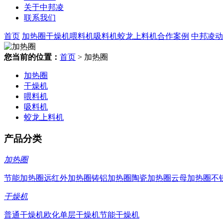
关于中邦凌
联系我们
首页
加热圈
干燥机
喂料机
吸料机
蛟龙上料机
合作案例
中邦凌动
您当前的位置：
首页
> 加热圈
加热圈
干燥机
喂料机
吸料机
蛟龙上料机
产品分类
加热圈
节能加热圈
远红外加热圈
铸铝加热圈
陶瓷加热圈
云母加热圈
不
干燥机
普通干燥机
欧化单层干燥机
节能干燥机