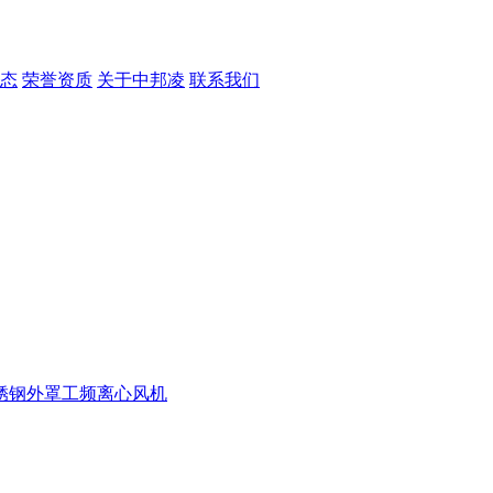
态
荣誉资质
关于中邦凌
联系我们
锈钢外罩
工频离心风机