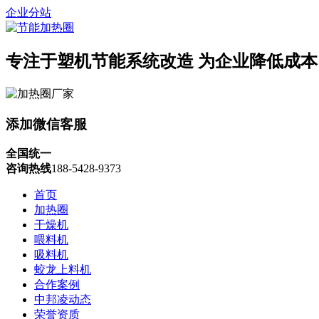
企业分站
专注于塑机节能系统改造
为企业降低成本
添加微信客服
全国统一
咨询热线
188-5428-9373
首页
加热圈
干燥机
喂料机
吸料机
蛟龙上料机
合作案例
中邦凌动态
荣誉资质