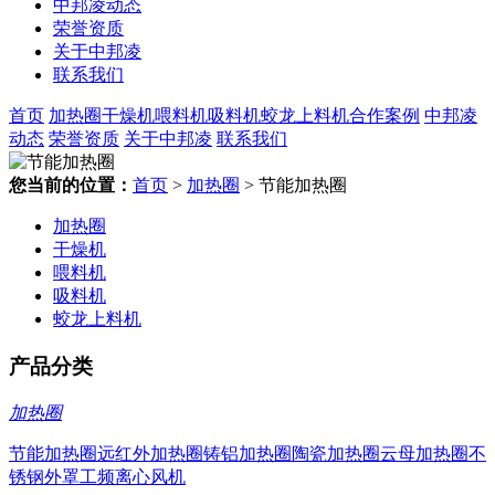
中邦凌动态
荣誉资质
关于中邦凌
联系我们
首页
加热圈
干燥机
喂料机
吸料机
蛟龙上料机
合作案例
中邦凌
动态
荣誉资质
关于中邦凌
联系我们
您当前的位置：
首页
>
加热圈
> 节能加热圈
加热圈
干燥机
喂料机
吸料机
蛟龙上料机
产品分类
加热圈
节能加热圈
远红外加热圈
铸铝加热圈
陶瓷加热圈
云母加热圈
不
锈钢外罩
工频离心风机