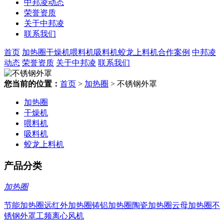
中邦凌动态
荣誉资质
关于中邦凌
联系我们
首页
加热圈
干燥机
喂料机
吸料机
蛟龙上料机
合作案例
中邦凌
动态
荣誉资质
关于中邦凌
联系我们
您当前的位置：
首页
>
加热圈
> 不锈钢外罩
加热圈
干燥机
喂料机
吸料机
蛟龙上料机
产品分类
加热圈
节能加热圈
远红外加热圈
铸铝加热圈
陶瓷加热圈
云母加热圈
不
锈钢外罩
工频离心风机