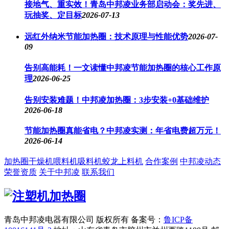
接地气、重实效！青岛中邦凌业务部启动会：奖先进、
玩抽奖、定目标
2026-07-13
远红外纳米节能加热圈：技术原理与性能优势
2026-07-
09
告别高能耗！一文读懂中邦凌节能加热圈的核心工作原
理
2026-06-25
告别安装难题！中邦凌加热圈：3步安装+0基础维护
2026-06-18
节能加热圈真能省电？中邦凌实测：年省电费超万元！
2026-06-14
加热圈
干燥机
喂料机
吸料机
蛟龙上料机
合作案例
中邦凌动态
荣誉资质
关于中邦凌
联系我们
青岛中邦凌电器有限公司 版权所有
备案号：
鲁ICP备