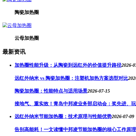
陶瓷加热圈
云母加热圈
最新资讯
加热圈性能升级：从陶瓷到远红外的价值提升路径
2026-0
远红外纳米 vs 陶瓷加热圈：注塑机加热方案选型对比
202
陶瓷加热圈：性能特点与适用场景
2026-07-15
接地气、重实效！青岛中邦凌业务部启动会：奖先进、玩
远红外纳米节能加热圈：技术原理与性能优势
2026-07-09
告别高能耗！一文读懂中邦凌节能加热圈的核心工作原理