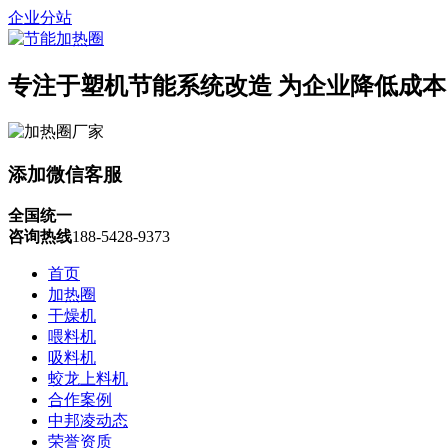
企业分站
专注于塑机节能系统改造
为企业降低成本
添加微信客服
全国统一
咨询热线
188-5428-9373
首页
加热圈
干燥机
喂料机
吸料机
蛟龙上料机
合作案例
中邦凌动态
荣誉资质