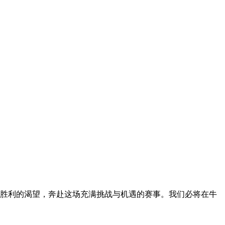
胜利的渴望，奔赴这场充满挑战与机遇的赛事。我们必将在牛