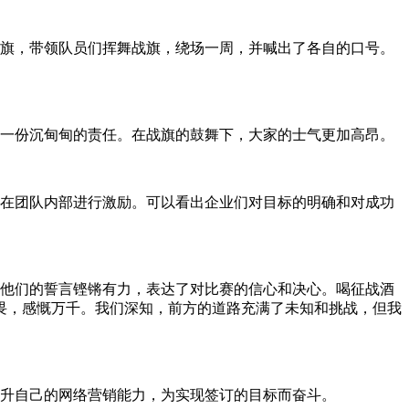
旗，带领队员们挥舞战旗，绕场一周，并喊出了各自的口号。
一份沉甸甸的责任。在战旗的鼓舞下，大家的士气更加高昂。
在团队内部进行激励。可以看出企业们对目标的明确和对成功
他们的誓言铿锵有力，表达了对比赛的信心和决心。喝征战酒
畏，感慨万千。我们深知，前方的道路充满了未知和挑战，但我
升自己的网络营销能力，为实现签订的目标而奋斗。