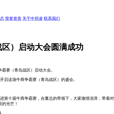
态
荣誉资质
关于中邦凌
联系我们
战区）启动大会圆满成功
商争霸赛（青岛战区）启动大会。
同开启这场牛商争霸赛（青岛战区）的盛会。
进第十届牛商争霸赛，在董总的带领下，大家激情澎湃，带着对
眼的光芒！