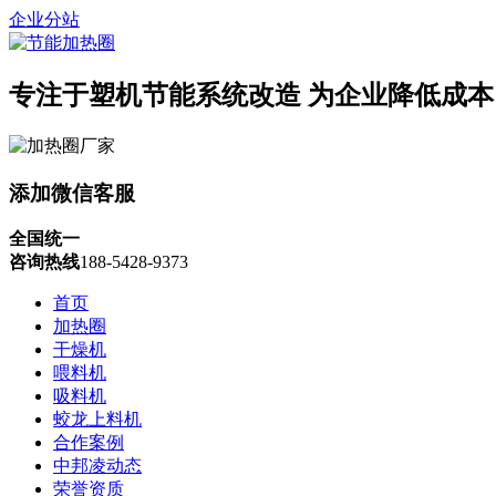
企业分站
专注于塑机节能系统改造
为企业降低成本
添加微信客服
全国统一
咨询热线
188-5428-9373
首页
加热圈
干燥机
喂料机
吸料机
蛟龙上料机
合作案例
中邦凌动态
荣誉资质