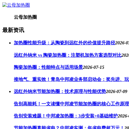
云母加热圈
最新资讯
加热圈性能升级：从陶瓷到远红外的价值提升路径
2026-0
远红外纳米 vs 陶瓷加热圈：注塑机加热方案选型对比
202
陶瓷加热圈：性能特点与适用场景
2026-07-15
接地气、重实效！青岛中邦凌业务部启动会：奖先进、玩
远红外纳米节能加热圈：技术原理与性能优势
2026-07-09
告别高能耗！一文读懂中邦凌节能加热圈的核心工作原理
告别安装难题！中邦凌加热圈：3步安装+0基础维护
2026-
节能加热圈真能省电？中邦凌实测：年省电费超万元！
20