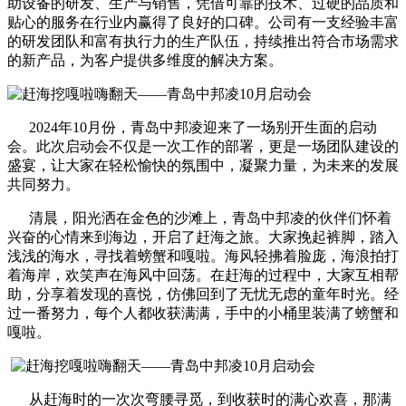
助设备的研发、生产与销售，凭借可靠的技术、过硬的品质和
贴心的服务在行业内赢得了良好的口碑。公司有一支经验丰富
的研发团队和富有执行力的生产队伍，持续推出符合市场需求
的新产品，为客户提供多维度的解决方案。
2024年10月份，青岛中邦凌迎来了一场别开生面的启动
会。此次启动会不仅是一次工作的部署，更是一场团队建设的
盛宴，让大家在轻松愉快的氛围中，凝聚力量，为未来的发展
共同努力。
清晨，阳光洒在金色的沙滩上，青岛中邦凌的伙伴们怀着
兴奋的心情来到海边，开启了赶海之旅。大家挽起裤脚，踏入
浅浅的海水，寻找着螃蟹和嘎啦。海风轻拂着脸庞，海浪拍打
着海岸，欢笑声在海风中回荡。在赶海的过程中，大家互相帮
助，分享着发现的喜悦，仿佛回到了无忧无虑的童年时光。经
过一番努力，每个人都收获满满，手中的小桶里装满了螃蟹和
嘎啦。
从赶海时的一次次弯腰寻觅，到收获时的满心欢喜，那满