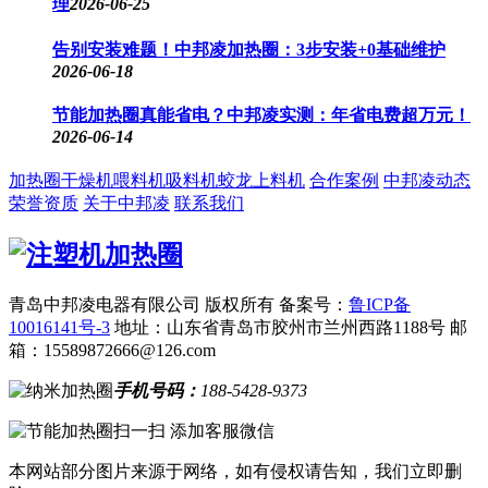
理
2026-06-25
告别安装难题！中邦凌加热圈：3步安装+0基础维护
2026-06-18
节能加热圈真能省电？中邦凌实测：年省电费超万元！
2026-06-14
加热圈
干燥机
喂料机
吸料机
蛟龙上料机
合作案例
中邦凌动态
荣誉资质
关于中邦凌
联系我们
青岛中邦凌电器有限公司 版权所有
备案号：
鲁ICP备
10016141号-3
地址：山东省青岛市胶州市兰州西路1188号
邮
箱：15589872666@126.com
手机号码：
188-5428-9373
扫一扫 添加客服微信
本网站部分图片来源于网络，如有侵权请告知，我们立即删