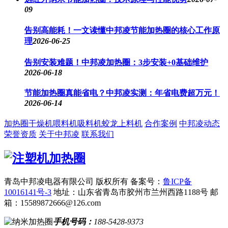
09
告别高能耗！一文读懂中邦凌节能加热圈的核心工作原
理
2026-06-25
告别安装难题！中邦凌加热圈：3步安装+0基础维护
2026-06-18
节能加热圈真能省电？中邦凌实测：年省电费超万元！
2026-06-14
加热圈
干燥机
喂料机
吸料机
蛟龙上料机
合作案例
中邦凌动态
荣誉资质
关于中邦凌
联系我们
青岛中邦凌电器有限公司 版权所有
备案号：
鲁ICP备
10016141号-3
地址：山东省青岛市胶州市兰州西路1188号
邮
箱：15589872666@126.com
手机号码：
188-5428-9373