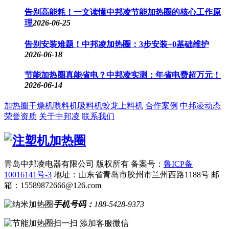
告别高能耗！一文读懂中邦凌节能加热圈的核心工作原
理
2026-06-25
告别安装难题！中邦凌加热圈：3步安装+0基础维护
2026-06-18
节能加热圈真能省电？中邦凌实测：年省电费超万元！
2026-06-14
加热圈
干燥机
喂料机
吸料机
蛟龙上料机
合作案例
中邦凌动态
荣誉资质
关于中邦凌
联系我们
青岛中邦凌电器有限公司 版权所有
备案号：
鲁ICP备
10016141号-3
地址：山东省青岛市胶州市兰州西路1188号
邮
箱：15589872666@126.com
手机号码：
188-5428-9373
扫一扫 添加客服微信