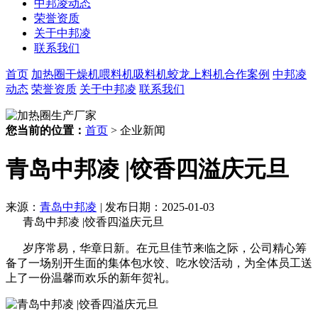
中邦凌动态
荣誉资质
关于中邦凌
联系我们
首页
加热圈
干燥机
喂料机
吸料机
蛟龙上料机
合作案例
中邦凌
动态
荣誉资质
关于中邦凌
联系我们
您当前的位置：
首页
> 企业新闻
青岛中邦凌 |饺香四溢庆元旦
来源：
青岛中邦凌
|
发布日期：2025-01-03
青岛中邦凌 |饺香四溢庆元旦
岁序常易，华章日新。在元旦佳节来临之际，公司精心筹
备了一场别开生面的集体包水饺、吃水饺活动，为全体员工送
上了一份温馨而欢乐的新年贺礼。