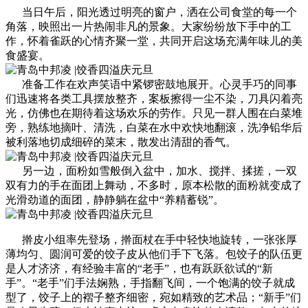
当日午后，阳光透过明亮的窗户，洒在公司食堂的每一个
角落，映照出一片热闹非凡的景象。大家纷纷放下手中的工
作，怀着雀跃的心情齐聚一堂，共同开启这场充满年味儿的美
食盛宴。
准备工作在欢声笑语中紧锣密鼓地展开。心灵手巧的同事
们迅速将各类工具摆放整齐，案板擦得一尘不染，刀具闪着亮
光，仿佛也在期待着这场欢乐的劳作。只见一群人围在白菜堆
旁，熟练地摘叶、清洗，白菜在水中欢快地翻滚，洗净铅华后
被利落地切成细碎的菜末，散发出清甜的香气。
另一边，面粉如雪般倒入盆中，加水、搅拌、揉搓，一双
双有力的手在面团上舞动，不多时，原本松散的面粉就变成了
光滑劲道的面团，静静躺在盆中“养精蓄锐”。
擀皮小组率先登场，擀面杖在手中轻快地旋转，一张张厚
薄均匀、圆润可爱的饺子皮从他们手下飞落。包饺子的队伍更
是人才济济，有经验丰富的“老手”，也有跃跃欲试的“新
手”。“老手”们手法娴熟，手指翻飞间，一个饱满的饺子就成
型了，饺子上的褶子整齐细密，宛如精致的艺术品；“新手”们