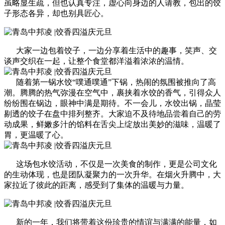
虽略显生疏，但也认真专注，虚心向身边的人请教，包出的饺
子形态各异，却也别具匠心。
大家一边包着饺子，一边分享着生活中的趣事，笑声、交
谈声交织在一起，让整个食堂都洋溢着浓浓的温情。
随着第一锅水饺“噗通噗通”下锅，热闹的氛围被推向了高
潮。腾腾的热气弥漫在空气中，裹挟着水饺的香气，引得众人
纷纷围在锅边，眼神中满是期待。不一会儿，水饺出锅，晶莹
剔透的饺子在盘中排列整齐。大家迫不及待地品尝着自己的劳
动成果，鲜嫩多汁的馅料在舌尖上绽放出美妙的滋味，温暖了
胃，更温暖了心。
这场包水饺活动，不仅是一次美食的制作，更是公司文化
的生动体现，也是团队凝聚力的一次升华。在烟火升腾中，大
家拉近了彼此的距离，感受到了集体的温暖与力量。
新的一年，我们将带着这份珍贵的情谊与满满的能量，如