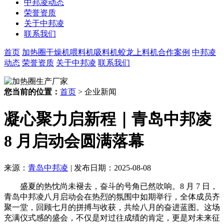
中邦凌动态
荣誉资质
关于中邦凌
联系我们
首页
加热圈
干燥机
喂料机
吸料机
蛟龙上料机
合作案例
中邦凌
动态
荣誉资质
关于中邦凌
联系我们
您当前的位置：
首页
> 企业新闻
凝心聚力启新程｜青岛中邦凌
8 月启动会圆满落幕
来源：
青岛中邦凌
|
发布日期：2025-08-08
盛夏的热忱尚未褪去，奋斗的号角已然吹响。
8
月
7
日，
青岛中邦凌八月启动会在热烈的氛围中如期举行，全体成员齐
聚一堂，回顾七月的拼搏与收获，共绘八月的奋进蓝图。这场
充满仪式感的盛会，不仅是对过往成绩的肯定，更是对未来征