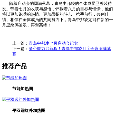
随着启动会的圆满落幕，青岛中邦凌的全体成员已整装待
发。带着七月的收获与感悟，怀揣着八月的目标与憧憬，他们
将以更加饱满的热情、更加昂扬的斗志，携手前行，共创佳
绩。相信在全体成员的共同努力下，青岛中邦凌定能在新的一
月里乘风破浪，再攀高峰！
上一篇：
青岛中邦凌七月启动会纪实
下一篇：
凝心聚力启新程！青岛中邦凌月度会议圆满落
幕
推荐产品
节能加热圈
平双远红外加热圈