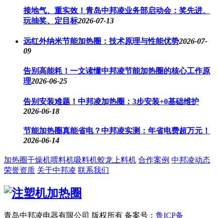
接地气、重实效！青岛中邦凌业务部启动会：奖先进、
玩抽奖、定目标
2026-07-13
远红外纳米节能加热圈：技术原理与性能优势
2026-07-
09
告别高能耗！一文读懂中邦凌节能加热圈的核心工作原
理
2026-06-25
告别安装难题！中邦凌加热圈：3步安装+0基础维护
2026-06-18
节能加热圈真能省电？中邦凌实测：年省电费超万元！
2026-06-14
加热圈
干燥机
喂料机
吸料机
蛟龙上料机
合作案例
中邦凌动态
荣誉资质
关于中邦凌
联系我们
青岛中邦凌电器有限公司 版权所有
备案号：
鲁ICP备