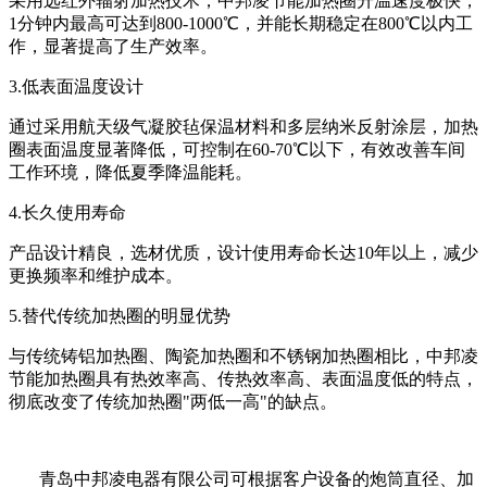
采用远红外辐射加热技术，中邦凌节能加热圈升温速度极快，
1
分钟内最高可达到
800-1000℃
，并能长期稳定在
800℃
以内工
作，显著提高了生产效率。
3.
低表面温度设计
通过采用航天级气凝胶毡保温材料和多层纳米反射涂层，加热
圈表面温度显著降低，可控制在
60-70℃
以下，有效改善车间
工作环境，降低夏季降温能耗。
4.
长久使用寿命
产品设计精良，选材优质，设计使用寿命长达
10
年以上，减少
更换频率和维护成本。
5.
替代传统加热圈的明显优势
与传统铸铝加热圈、陶瓷加热圈和不锈钢加热圈相比，中邦凌
节能加热圈具有热效率高、传热效率高、表面温度低的特点，
彻底改变了传统加热圈
"
两低一高
"
的缺点。
青岛中邦凌电器有限公司可根据客户设备的炮筒直径、加