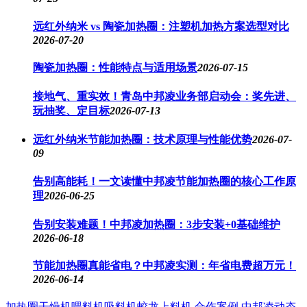
远红外纳米 vs 陶瓷加热圈：注塑机加热方案选型对比
2026-07-20
陶瓷加热圈：性能特点与适用场景
2026-07-15
接地气、重实效！青岛中邦凌业务部启动会：奖先进、
玩抽奖、定目标
2026-07-13
远红外纳米节能加热圈：技术原理与性能优势
2026-07-
09
告别高能耗！一文读懂中邦凌节能加热圈的核心工作原
理
2026-06-25
告别安装难题！中邦凌加热圈：3步安装+0基础维护
2026-06-18
节能加热圈真能省电？中邦凌实测：年省电费超万元！
2026-06-14
加热圈
干燥机
喂料机
吸料机
蛟龙上料机
合作案例
中邦凌动态