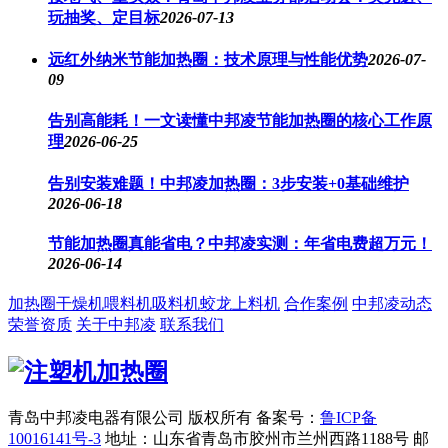
玩抽奖、定目标
2026-07-13
远红外纳米节能加热圈：技术原理与性能优势
2026-07-
09
告别高能耗！一文读懂中邦凌节能加热圈的核心工作原
理
2026-06-25
告别安装难题！中邦凌加热圈：3步安装+0基础维护
2026-06-18
节能加热圈真能省电？中邦凌实测：年省电费超万元！
2026-06-14
加热圈
干燥机
喂料机
吸料机
蛟龙上料机
合作案例
中邦凌动态
荣誉资质
关于中邦凌
联系我们
青岛中邦凌电器有限公司 版权所有
备案号：
鲁ICP备
10016141号-3
地址：山东省青岛市胶州市兰州西路1188号
邮