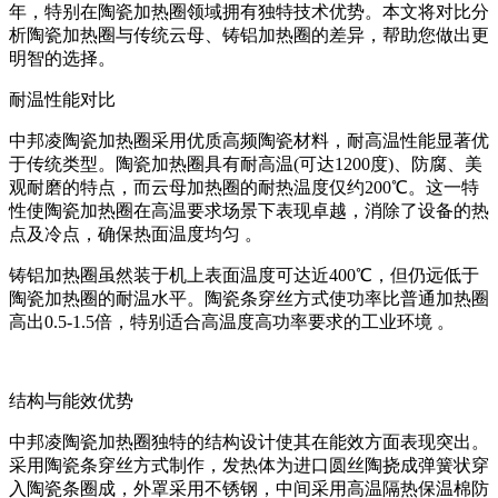
年，特别在陶瓷加热圈领域拥有独特技术优势。本文将对比分
析陶瓷加热圈与传统云母、铸铝加热圈的差异，帮助您做出更
明智的选择。
耐温性能对比
中邦凌陶瓷加热圈采用优质高频陶瓷材料，耐高温性能显著优
于传统类型。陶瓷加热圈
具有耐高温
(
可达
1200
度
)
、防腐、美
观耐磨的特点
，而云母加热圈的耐热温度仅约
200℃
。这一特
性使陶瓷加热圈在高温要求场景下表现卓越，消除了设备的热
点及冷点，确保热面温度均匀 。
铸铝加热圈虽然装于机上表面温度可达近
400℃
，但仍远低于
陶瓷加热圈的耐温水平。陶瓷条穿丝方式使功率比普通加热圈
高出
0.5-1.5
倍，特别适合高温度高功率要求的工业环境 。
结构与能效优势
中邦凌陶瓷加热圈独特的结构设计使其在能效方面表现突出。
采用陶瓷条穿丝方式制作，发热体为进口圆丝陶挠成弹簧状穿
入陶瓷条圈成，外罩采用不锈钢，中间采用高温隔热保温棉防