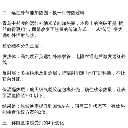
二、远红外节能加热圈：换一种传热逻辑
青岛中邦凌的远红外纳米节能加热圈，本质上的突破不是
“
把
丝做得更粗
”
，而是改变了热量的传递方式
——
从
“
传导
”
变为
远红外辐射加热。
核心结构分为三层：
发热体：高纯度石英远红外辐射管，电阻丝通电后激发远红外
线；
反射层：多层纳米反射涂层，把辐射能定向
“
打
”
进料筒，不让
它向外跑；
保温隔热层：航天级气凝胶毡包裹外壳，锁住残余热量，让表
面温度降至
70℃
以下。
结果是：热转换率提升到
8
0
%左右
，同等工作状态下，有效热
能接近传统方案的
2
倍。
三、你能直接感受到的
4
个变化