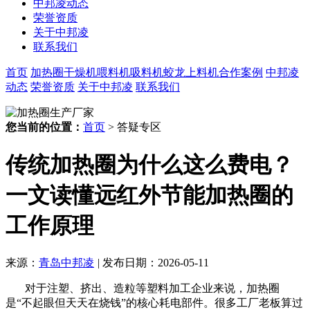
中邦凌动态
荣誉资质
关于中邦凌
联系我们
首页
加热圈
干燥机
喂料机
吸料机
蛟龙上料机
合作案例
中邦凌
动态
荣誉资质
关于中邦凌
联系我们
您当前的位置：
首页
> 答疑专区
传统加热圈为什么这么费电？
一文读懂远红外节能加热圈的
工作原理
来源：
青岛中邦凌
|
发布日期：2026-05-11
对于注塑、挤出、造粒等塑料加工企业来说，加热圈
是
“
不起眼但天天在烧钱
”
的核心耗电部件。很多工厂老板算过