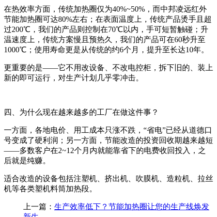
在热效率方面，传统加热圈仅为
40%~50%
，而中邦凌远红外
节能加热圈可达
8
0
%左右
；在表面温度上，传统产品烫手且超
过
200℃
，我们的产品则控制在
70℃
以内，手可短暂触碰；升
温速度上，传统方案慢且预热久，我们的产品可在
60
秒升至
1000℃
；使用寿命更是从传统的约
6
个月，提升至长达
10
年。
更重要的是
——
它不用改设备、不改电控柜，拆下旧的、装上
新的即可运行，对生产计划几乎零冲击。
四、为什么现在越来越多的工厂在做这件事？
一方面，各地电价、用工成本只涨不跌，
“
省电
”
已经从道德口
号变成了硬利润；另一方面，节能改造的投资回收期越来越短
——
多数客户在
2~12
个月内就能靠省下的电费收回投入，之
后就是纯赚。
适合改造的设备包括注塑机、挤出机、吹膜机、造粒机、拉丝
机等各类塑机料筒加热段。
上一篇：
生产效率低下？节能加热圈让您的生产线焕发
新生