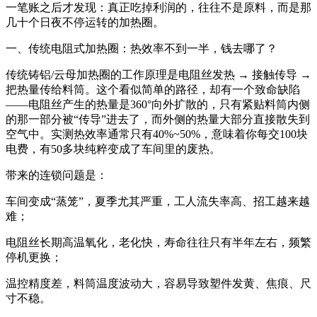
一笔账之后才发现：真正吃掉利润的，往往不是原料，而是那
几十个日夜不停运转的加热圈。
一、传统电阻式加热圈：热效率不到一半，钱去哪了？
传统铸铝
/
云母加热圈的工作原理是电阻丝发热
→
接触传导
→
把热量传给料筒。这个看似简单的路径，却有一个致命缺陷
——
电阻丝产生的热量是
360°
向外扩散的，只有紧贴料筒内侧
的那一部分被
“
传导
”
进去了，而外侧的热量大部分直接散失到
空气中。实测热效率通常只有
40%~50%
，意味着你每交
100
块
电费，有
50
多块纯粹变成了车间里的废热。
带来的连锁问题是：
车间变成
“
蒸笼
”
，夏季尤其严重，工人流失率高、招工越来越
难；
电阻丝长期高温氧化，老化快，寿命往往只有半年左右，频繁
停机更换；
温控精度差，料筒温度波动大，容易导致塑件发黄、焦痕、尺
寸不稳。