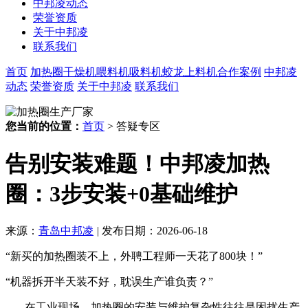
中邦凌动态
荣誉资质
关于中邦凌
联系我们
首页
加热圈
干燥机
喂料机
吸料机
蛟龙上料机
合作案例
中邦凌
动态
荣誉资质
关于中邦凌
联系我们
您当前的位置：
首页
> 答疑专区
告别安装难题！中邦凌加热
圈：3步安装+0基础维护
来源：
青岛中邦凌
|
发布日期：2026-06-18
“
新买的加热圈装不上，外聘工程师一天花了
800
块！
”
“
机器拆开半天装不好，耽误生产谁负责？
”
在工业现场，加热圈的安装与维护复杂性往往是困扰生产