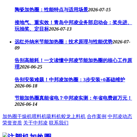
陶瓷加热圈：性能特点与适用场景
2026-07-15
接地气、重实效！青岛中邦凌业务部启动会：奖先进、
玩抽奖、定目标
2026-07-13
远红外纳米节能加热圈：技术原理与性能优势
2026-07-
09
告别高能耗！一文读懂中邦凌节能加热圈的核心工作原
理
2026-06-25
告别安装难题！中邦凌加热圈：3步安装+0基础维护
2026-06-18
节能加热圈真能省电？中邦凌实测：年省电费超万元！
2026-06-14
加热圈
干燥机
喂料机
吸料机
蛟龙上料机
合作案例
中邦凌动态
荣誉资质
关于中邦凌
联系我们