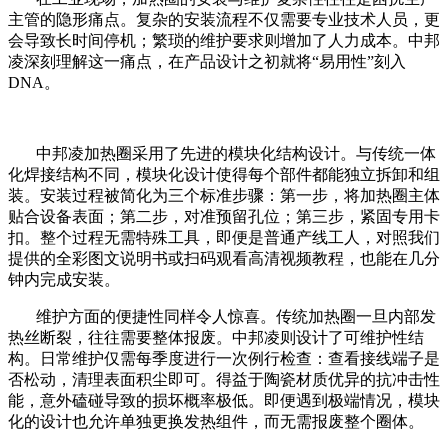
主管的隐形痛点。复杂的安装流程不仅需要专业技术人员，更
会导致长时间停机；繁琐的维护要求则增加了人力成本。中邦
凌深刻理解这一痛点，在产品设计之初就将
“
易用性
”
刻入
DNA
。
中邦凌加热圈采用了先进的模块化结构设计。与传统一体
化焊接结构不同，模块化设计使得每个部件都能独立拆卸和组
装。安装过程被简化为三个标准步骤：第一步，将加热圈主体
贴合设备表面；第二步，对准预留孔位；第三步，紧固专用卡
扣。整个过程无需特殊工具，即便是普通产线工人，对照我们
提供的全彩图文说明书或扫码观看高清视频教程，也能在几分
钟内完成安装。
维护方面的便捷性同样令人惊喜。传统加热圈一旦内部发
热丝断裂，往往需要整体报废。中邦凌则设计了可维护性结
构。日常维护仅需每季度进行一次例行检查：查看接线端子是
否松动，清理表面积尘即可。得益于陶瓷材质优异的抗冲击性
能，意外磕碰导致的损坏概率极低。即便遇到极端情况，模块
化的设计也允许单独更换发热组件，而无需报废整个圈体。