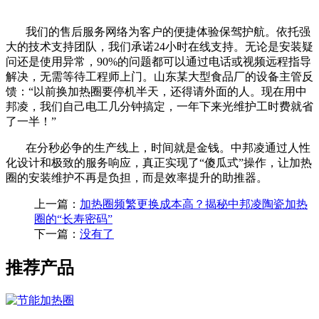
我们的售后服务网络为客户的便捷体验保驾护航。依托强
大的技术支持团队，我们承诺
24
小时在线支持。无论是安装疑
问还是使用异常，
90%
的问题都可以通过电话或视频远程指导
解决，无需等待工程师上门。山东某大型食品厂的设备主管反
馈：
“
以前换加热圈要停机半天，还得请外面的人。现在用中
邦凌，我们自己电工几分钟搞定，一年下来光维护工时费就省
了一半！
”
在分秒必争的生产线上，时间就是金钱。中邦凌通过人性
化设计和极致的服务响应，真正实现了
“
傻瓜式
”
操作，让加热
圈的安装维护不再是负担，而是效率提升的助推器。
上一篇：
加热圈频繁更换成本高？揭秘中邦凌陶瓷加热
圈的“长寿密码”
下一篇：
没有了
推荐产品