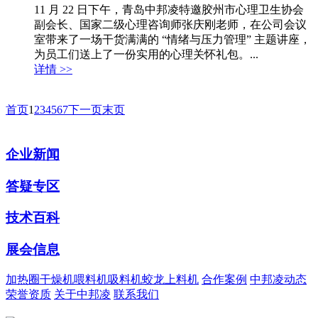
11 月 22 日下午，青岛中邦凌特邀胶州市心理卫生协会
副会长、国家二级心理咨询师张庆刚老师，在公司会议
室带来了一场干货满满的 “情绪与压力管理” 主题讲座，
为员工们送上了一份实用的心理关怀礼包。​...
详情 >>
首页
1
2
3
4
5
6
7
下一页
末页
企业新闻
答疑专区
技术百科
展会信息
加热圈
干燥机
喂料机
吸料机
蛟龙上料机
合作案例
中邦凌动态
荣誉资质
关于中邦凌
联系我们