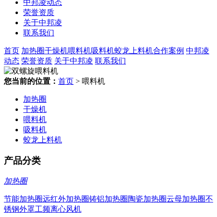
中邦凌动态
荣誉资质
关于中邦凌
联系我们
首页
加热圈
干燥机
喂料机
吸料机
蛟龙上料机
合作案例
中邦凌
动态
荣誉资质
关于中邦凌
联系我们
您当前的位置：
首页
> 喂料机
加热圈
干燥机
喂料机
吸料机
蛟龙上料机
产品分类
加热圈
节能加热圈
远红外加热圈
铸铝加热圈
陶瓷加热圈
云母加热圈
不
锈钢外罩
工频离心风机