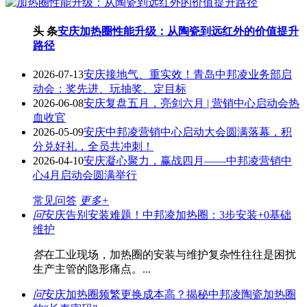
头 条
安庆加热圈性能升级：从陶瓷到远红外的价值提升
路径
2026-07-13
安庆接地气、重实效！青岛中邦凌业务部启
动会：奖先进、玩抽奖、定目标
2026-06-08
安庆复盘五月，亮剑六月 | 营销中心启动会热
血收官
2026-05-09
安庆中邦凌营销中心启动大会圆满落幕，积
分兑好礼，全员共冲刺！
2026-04-10
安庆凝心聚力，赢战四月——中邦凌营销中
心4月启动会圆满举行
常见问答
更多+
问
安庆告别安装难题！中邦凌加热圈：3步安装+0基础
维护
答
在工业现场，加热圈的安装与维护复杂性往往是困扰
生产主管的隐形痛点。...
问
安庆加热圈频繁更换成本高？揭秘中邦凌陶瓷加热圈