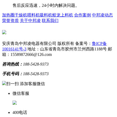
售后反应迅速，24小时内解决问题。
加热圈
干燥机
喂料机
吸料机
蛟龙上料机
合作案例
中邦凌动态
荣誉资质
关于中邦凌
联系我们
安庆青岛中邦凌电器有限公司 版权所有
备案号：
鲁ICP备
10016141号-3
地址：山东省青岛市胶州市兰州西路1188号
邮
箱：15589872666@126.com
咨询热线：
188-5428-9373
手机号码：
188-5428-9373
扫一扫 添加客服微信
微信客服
400电话