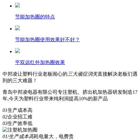
节能加热圈的特点
节能加热圈使用效果好不好？
平双远红外加热圈效果
中邦凌
让塑料行业老板闹心的
三
大顽症消失
直接解决老板们遇
到的三大难题！
青岛中邦凌电器有限公司专注塑机、挤出机加热器研发制造17
年,今天为塑料行业带来纯利润提高10%的新产品
01
生产成本高
02
企业招工难
03
生产效率低
01/生产成本高
耗电量大，电费贵