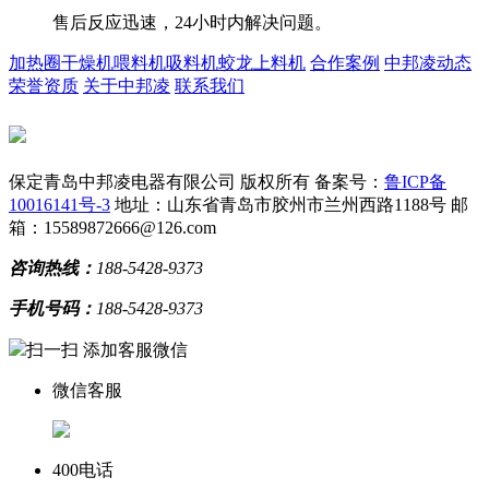
售后反应迅速，24小时内解决问题。
加热圈
干燥机
喂料机
吸料机
蛟龙上料机
合作案例
中邦凌动态
荣誉资质
关于中邦凌
联系我们
保定青岛中邦凌电器有限公司 版权所有
备案号：
鲁ICP备
10016141号-3
地址：山东省青岛市胶州市兰州西路1188号
邮
箱：15589872666@126.com
咨询热线：
188-5428-9373
手机号码：
188-5428-9373
扫一扫 添加客服微信
微信客服
400电话