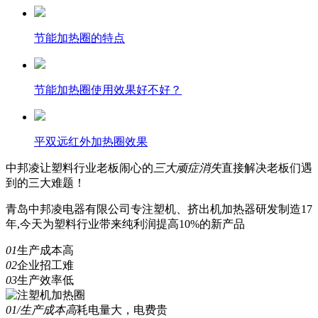
节能加热圈的特点
节能加热圈使用效果好不好？
平双远红外加热圈效果
中邦凌
让塑料行业老板闹心的
三
大顽症消失
直接解决老板们遇
到的三大难题！
青岛中邦凌电器有限公司专注塑机、挤出机加热器研发制造17
年,今天为塑料行业带来纯利润提高10%的新产品
01
生产成本高
02
企业招工难
03
生产效率低
01/生产成本高
耗电量大，电费贵