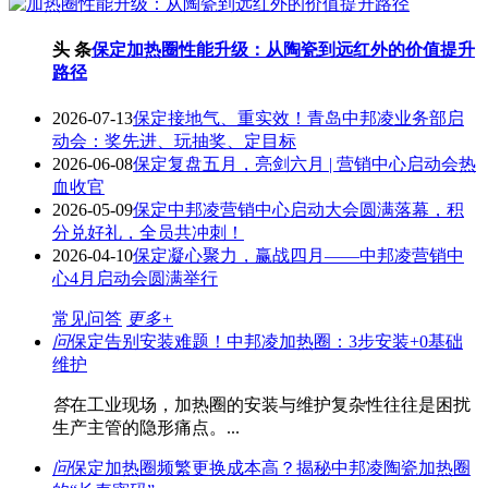
头 条
保定加热圈性能升级：从陶瓷到远红外的价值提升
路径
2026-07-13
保定接地气、重实效！青岛中邦凌业务部启
动会：奖先进、玩抽奖、定目标
2026-06-08
保定复盘五月，亮剑六月 | 营销中心启动会热
血收官
2026-05-09
保定中邦凌营销中心启动大会圆满落幕，积
分兑好礼，全员共冲刺！
2026-04-10
保定凝心聚力，赢战四月——中邦凌营销中
心4月启动会圆满举行
常见问答
更多+
问
保定告别安装难题！中邦凌加热圈：3步安装+0基础
维护
答
在工业现场，加热圈的安装与维护复杂性往往是困扰
生产主管的隐形痛点。...
问
保定加热圈频繁更换成本高？揭秘中邦凌陶瓷加热圈