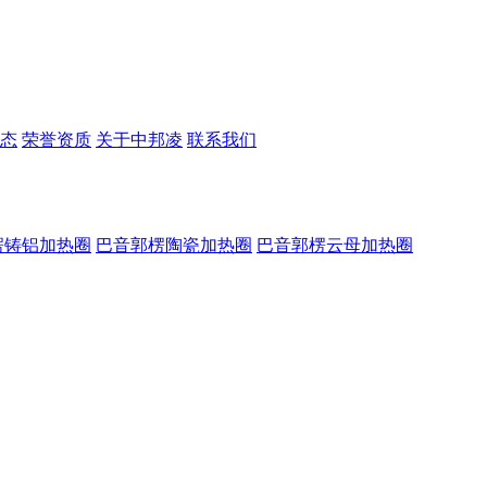
态
荣誉资质
关于中邦凌
联系我们
楞铸铝加热圈
巴音郭楞陶瓷加热圈
巴音郭楞云母加热圈