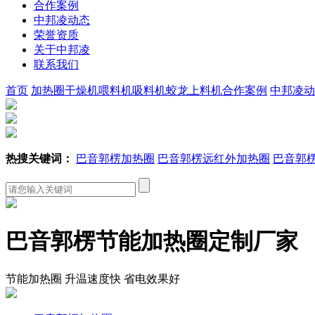
合作案例
中邦凌动态
荣誉资质
关于中邦凌
联系我们
首页
加热圈
干燥机
喂料机
吸料机
蛟龙上料机
合作案例
中邦凌动
热搜关键词：
巴音郭楞加热圈
巴音郭楞远红外加热圈
巴音郭
巴音郭楞节能加热圈定制厂家
节能加热圈 升温速度快 省电效果好