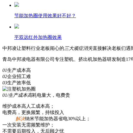
节能加热圈使用效果好不好？
平双远红外加热圈效果
中邦凌
让塑料行业老板闹心的
三
大顽症消失
直接解决老板们遇
青岛中邦凌电器有限公司专注塑机、挤出机加热器研发制造17年
01
生产成本高
02
企业招工难
03
生产效率低
01/生产成本高
耗电量大，电费贵
维护成本高人工成本高；
电费高，更换频繁，持续投入
解决
纳米节能加热器省电30%以上；
一次安装无需频繁维护；
不需要后期投入，无后顾之忧