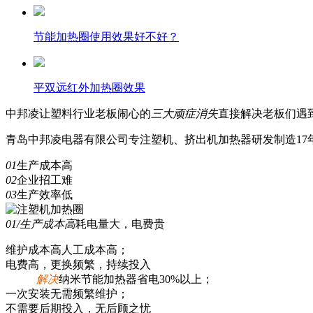
节能加热圈使用效果好不好？
平双远红外加热圈效果
中邦凌
让塑料行业老板闹心的
三
大顽症消失
直接解决老板们遇
青岛中邦凌电器有限公司专注塑机、挤出机加热器研发制造17年
01
生产成本高
02
企业招工难
03
生产效率低
01/生产成本高
耗电量大，电费贵
维护成本高人工成本高；
电费高，更换频繁，持续投入
解决
纳米节能加热器省电30%以上；
一次安装无需频繁维护；
不需要后期投入，无后顾之忧