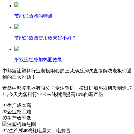
节能加热圈的特点
节能加热圈使用效果好不好？
平双远红外加热圈效果
中邦凌
让塑料行业老板闹心的
三
大顽症消失
直接解决老板们遇
到的三大难题！
青岛中邦凌电器有限公司专注塑机、挤出机加热器研发制造17
年,今天为塑料行业带来纯利润提高10%的新产品
01
生产成本高
02
企业招工难
03
生产效率低
01/生产成本高
耗电量大，电费贵