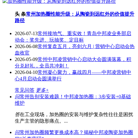
头 条
常州加热圈性能升级：从陶瓷到远红外的价值提升
路径
2026-07-13
常州接地气、重实效！青岛中邦凌业务部启
动会：奖先进、玩抽奖、定目标
2026-06-08
常州复盘五月，亮剑六月 | 营销中心启动会热
血收官
2026-05-09
常州中邦凌营销中心启动大会圆满落幕，积
分兑好礼，全员共冲刺！
2026-04-10
常州凝心聚力，赢战四月——中邦凌营销中
心4月启动会圆满举行
常见问答
更多+
问
常州告别安装难题！中邦凌加热圈：3步安装+0基础
维护
答
在工业现场，加热圈的安装与维护复杂性往往是困扰
生产主管的隐形痛点。...
问
常州加热圈频繁更换成本高？揭秘中邦凌陶瓷加热圈