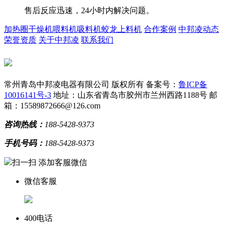
售后反应迅速，24小时内解决问题。
加热圈
干燥机
喂料机
吸料机
蛟龙上料机
合作案例
中邦凌动态
荣誉资质
关于中邦凌
联系我们
常州青岛中邦凌电器有限公司 版权所有
备案号：
鲁ICP备
10016141号-3
地址：山东省青岛市胶州市兰州西路1188号
邮
箱：15589872666@126.com
咨询热线：
188-5428-9373
手机号码：
188-5428-9373
扫一扫 添加客服微信
微信客服
400电话