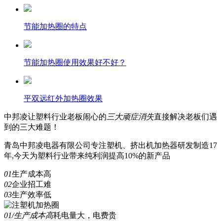
节能加热圈的特点
节能加热圈使用效果好不好？
平双远红外加热圈效果
中邦凌
让塑料行业老板闹心的
三
大顽症消失
直接解决老板们遇
到的三大难题！
青岛中邦凌电器有限公司专注塑机、挤出机加热器研发制造17
年,今天为塑料行业带来纯利润提高10%的新产品
01
生产成本高
02
企业招工难
03
生产效率低
01/生产成本高
耗电量大，电费贵