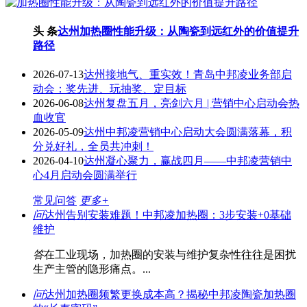
头 条
达州加热圈性能升级：从陶瓷到远红外的价值提升
路径
2026-07-13
达州接地气、重实效！青岛中邦凌业务部启
动会：奖先进、玩抽奖、定目标
2026-06-08
达州复盘五月，亮剑六月 | 营销中心启动会热
血收官
2026-05-09
达州中邦凌营销中心启动大会圆满落幕，积
分兑好礼，全员共冲刺！
2026-04-10
达州凝心聚力，赢战四月——中邦凌营销中
心4月启动会圆满举行
常见问答
更多+
问
达州告别安装难题！中邦凌加热圈：3步安装+0基础
维护
答
在工业现场，加热圈的安装与维护复杂性往往是困扰
生产主管的隐形痛点。...
问
达州加热圈频繁更换成本高？揭秘中邦凌陶瓷加热圈