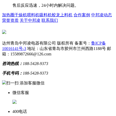
售后反应迅速，24小时内解决问题。
加热圈
干燥机
喂料机
吸料机
蛟龙上料机
合作案例
中邦凌动态
荣誉资质
关于中邦凌
联系我们
达州青岛中邦凌电器有限公司 版权所有
备案号：
鲁ICP备
10016141号-3
地址：山东省青岛市胶州市兰州西路1188号
邮
箱：15589872666@126.com
咨询热线：
188-5428-9373
手机号码：
188-5428-9373
扫一扫 添加客服微信
微信客服
400电话