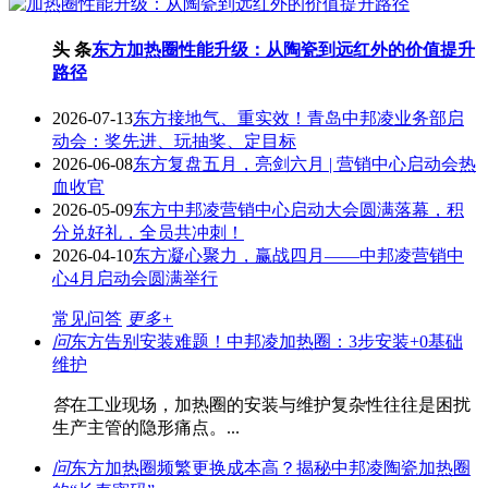
头 条
东方加热圈性能升级：从陶瓷到远红外的价值提升
路径
2026-07-13
东方接地气、重实效！青岛中邦凌业务部启
动会：奖先进、玩抽奖、定目标
2026-06-08
东方复盘五月，亮剑六月 | 营销中心启动会热
血收官
2026-05-09
东方中邦凌营销中心启动大会圆满落幕，积
分兑好礼，全员共冲刺！
2026-04-10
东方凝心聚力，赢战四月——中邦凌营销中
心4月启动会圆满举行
常见问答
更多+
问
东方告别安装难题！中邦凌加热圈：3步安装+0基础
维护
答
在工业现场，加热圈的安装与维护复杂性往往是困扰
生产主管的隐形痛点。...
问
东方加热圈频繁更换成本高？揭秘中邦凌陶瓷加热圈