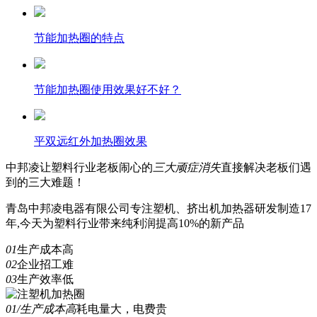
节能加热圈的特点
节能加热圈使用效果好不好？
平双远红外加热圈效果
中邦凌
让塑料行业老板闹心的
三
大顽症消失
直接解决老板们遇
到的三大难题！
青岛中邦凌电器有限公司专注塑机、挤出机加热器研发制造17
年,今天为塑料行业带来纯利润提高10%的新产品
01
生产成本高
02
企业招工难
03
生产效率低
01/生产成本高
耗电量大，电费贵