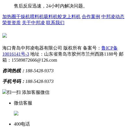
售后反应迅速，24小时内解决问题。
加热圈
干燥机
喂料机
吸料机
蛟龙上料机
合作案例
中邦凌动态
荣誉资质
关于中邦凌
联系我们
海口青岛中邦凌电器有限公司 版权所有
备案号：
鲁ICP备
10016141号-3
地址：山东省青岛市胶州市兰州西路1188号
邮
箱：15589872666@126.com
咨询热线：
188-5428-9373
手机号码：
188-5428-9373
扫一扫 添加客服微信
微信客服
400电话