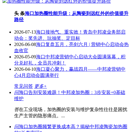
头 条
海口加热圈性能升级：从陶瓷到远红外的价值提升
路径
2026-07-13
海口接地气、重实效！青岛中邦凌业务部启
动会：奖先进、玩抽奖、定目标
2026-06-08
海口复盘五月，亮剑六月 | 营销中心启动会热
血收官
2026-05-09
海口中邦凌营销中心启动大会圆满落幕，积
分兑好礼，全员共冲刺！
2026-04-10
海口凝心聚力，赢战四月——中邦凌营销中
心4月启动会圆满举行
常见问答
更多+
问
海口告别安装难题！中邦凌加热圈：3步安装+0基础
维护
答
在工业现场，加热圈的安装与维护复杂性往往是困扰
生产主管的隐形痛点。...
问
海口加热圈频繁更换成本高？揭秘中邦凌陶瓷加热圈