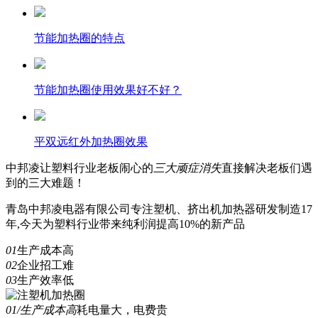
节能加热圈的特点
节能加热圈使用效果好不好？
平双远红外加热圈效果
中邦凌
让塑料行业老板闹心的
三
大顽症消失
直接解决老板们遇
到的三大难题！
青岛中邦凌电器有限公司专注塑机、挤出机加热器研发制造17
年,今天为塑料行业带来纯利润提高10%的新产品
01
生产成本高
02
企业招工难
03
生产效率低
01/生产成本高
耗电量大，电费贵