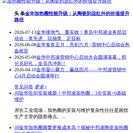
头 条
金华加热圈性能升级：从陶瓷到远红外的价值提升
路径
2026-07-13
金华接地气、重实效！青岛中邦凌业务部启
动会：奖先进、玩抽奖、定目标
2026-06-08
金华复盘五月，亮剑六月 | 营销中心启动会热
血收官
2026-05-09
金华中邦凌营销中心启动大会圆满落幕，积
分兑好礼，全员共冲刺！
2026-04-10
金华凝心聚力，赢战四月——中邦凌营销中
心4月启动会圆满举行
常见问答
更多+
问
金华告别安装难题！中邦凌加热圈：3步安装+0基础
维护
答
在工业现场，加热圈的安装与维护复杂性往往是困扰
生产主管的隐形痛点。...
问
金华加热圈频繁更换成本高？揭秘中邦凌陶瓷加热圈