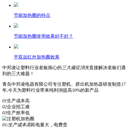
节能加热圈的特点
节能加热圈使用效果好不好？
平双远红外加热圈效果
中邦凌
让塑料行业老板闹心的
三
大顽症消失
直接解决老板们遇
到的三大难题！
青岛中邦凌电器有限公司专注塑机、挤出机加热器研发制造17
年,今天为塑料行业带来纯利润提高10%的新产品
01
生产成本高
02
企业招工难
03
生产效率低
01/生产成本高
耗电量大，电费贵