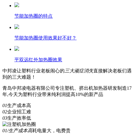
节能加热圈的特点
节能加热圈使用效果好不好？
平双远红外加热圈效果
中邦凌
让塑料行业老板闹心的
三
大顽症消失
直接解决老板们遇
到的三大难题！
青岛中邦凌电器有限公司专注塑机、挤出机加热器研发制造17
年,今天为塑料行业带来纯利润提高10%的新产品
01
生产成本高
02
企业招工难
03
生产效率低
01/生产成本高
耗电量大，电费贵