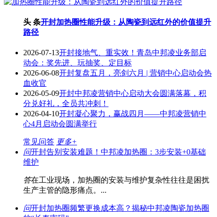
头 条
开封加热圈性能升级：从陶瓷到远红外的价值提升
路径
2026-07-13
开封接地气、重实效！青岛中邦凌业务部启
动会：奖先进、玩抽奖、定目标
2026-06-08
开封复盘五月，亮剑六月 | 营销中心启动会热
血收官
2026-05-09
开封中邦凌营销中心启动大会圆满落幕，积
分兑好礼，全员共冲刺！
2026-04-10
开封凝心聚力，赢战四月——中邦凌营销中
心4月启动会圆满举行
常见问答
更多+
问
开封告别安装难题！中邦凌加热圈：3步安装+0基础
维护
答
在工业现场，加热圈的安装与维护复杂性往往是困扰
生产主管的隐形痛点。...
问
开封加热圈频繁更换成本高？揭秘中邦凌陶瓷加热圈