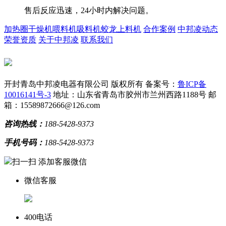
售后反应迅速，24小时内解决问题。
加热圈
干燥机
喂料机
吸料机
蛟龙上料机
合作案例
中邦凌动态
荣誉资质
关于中邦凌
联系我们
开封青岛中邦凌电器有限公司 版权所有
备案号：
鲁ICP备
10016141号-3
地址：山东省青岛市胶州市兰州西路1188号
邮
箱：15589872666@126.com
咨询热线：
188-5428-9373
手机号码：
188-5428-9373
扫一扫 添加客服微信
微信客服
400电话