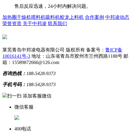
售后反应迅速，24小时内解决问题。
加热圈
干燥机
喂料机
吸料机
蛟龙上料机
合作案例
中邦凌动态
荣誉资质
关于中邦凌
联系我们
莱芜青岛中邦凌电器有限公司 版权所有
备案号：
鲁ICP备
10016141号-3
地址：山东省青岛市胶州市兰州西路1188号
邮
箱：15589872666@126.com
咨询热线：
188-5428-9373
手机号码：
188-5428-9373
扫一扫 添加客服微信
微信客服
400电话