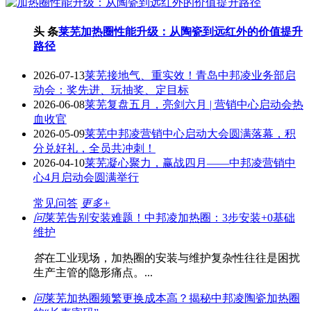
头 条
莱芜加热圈性能升级：从陶瓷到远红外的价值提升
路径
2026-07-13
莱芜接地气、重实效！青岛中邦凌业务部启
动会：奖先进、玩抽奖、定目标
2026-06-08
莱芜复盘五月，亮剑六月 | 营销中心启动会热
血收官
2026-05-09
莱芜中邦凌营销中心启动大会圆满落幕，积
分兑好礼，全员共冲刺！
2026-04-10
莱芜凝心聚力，赢战四月——中邦凌营销中
心4月启动会圆满举行
常见问答
更多+
问
莱芜告别安装难题！中邦凌加热圈：3步安装+0基础
维护
答
在工业现场，加热圈的安装与维护复杂性往往是困扰
生产主管的隐形痛点。...
问
莱芜加热圈频繁更换成本高？揭秘中邦凌陶瓷加热圈