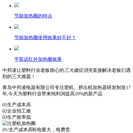
节能加热圈的特点
节能加热圈使用效果好不好？
平双远红外加热圈效果
中邦凌
让塑料行业老板闹心的
三
大顽症消失
直接解决老板们遇
到的三大难题！
青岛中邦凌电器有限公司专注塑机、挤出机加热器研发制造17
年,今天为塑料行业带来纯利润提高10%的新产品
01
生产成本高
02
企业招工难
03
生产效率低
01/生产成本高
耗电量大，电费贵