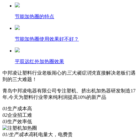
节能加热圈的特点
节能加热圈使用效果好不好？
平双远红外加热圈效果
中邦凌
让塑料行业老板闹心的
三
大顽症消失
直接解决老板们遇
到的三大难题！
青岛中邦凌电器有限公司专注塑机、挤出机加热器研发制造17
年,今天为塑料行业带来纯利润提高10%的新产品
01
生产成本高
02
企业招工难
03
生产效率低
01/生产成本高
耗电量大，电费贵