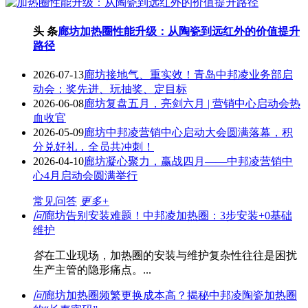
头 条
廊坊加热圈性能升级：从陶瓷到远红外的价值提升
路径
2026-07-13
廊坊接地气、重实效！青岛中邦凌业务部启
动会：奖先进、玩抽奖、定目标
2026-06-08
廊坊复盘五月，亮剑六月 | 营销中心启动会热
血收官
2026-05-09
廊坊中邦凌营销中心启动大会圆满落幕，积
分兑好礼，全员共冲刺！
2026-04-10
廊坊凝心聚力，赢战四月——中邦凌营销中
心4月启动会圆满举行
常见问答
更多+
问
廊坊告别安装难题！中邦凌加热圈：3步安装+0基础
维护
答
在工业现场，加热圈的安装与维护复杂性往往是困扰
生产主管的隐形痛点。...
问
廊坊加热圈频繁更换成本高？揭秘中邦凌陶瓷加热圈