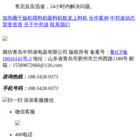
售后反应迅速，24小时内解决问题。
加热圈
干燥机
喂料机
吸料机
蛟龙上料机
合作案例
中邦凌动态
荣誉资质
关于中邦凌
联系我们
廊坊青岛中邦凌电器有限公司 版权所有
备案号：
鲁ICP备
10016141号-3
地址：山东省青岛市胶州市兰州西路1188号
邮
箱：15589872666@126.com
咨询热线：
188-5428-9373
手机号码：
188-5428-9373
扫一扫 添加客服微信
微信客服
400电话