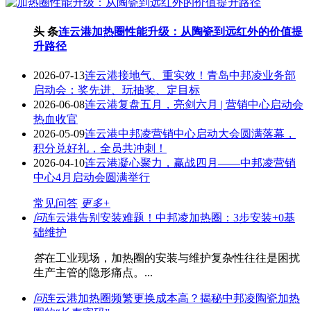
头 条
连云港加热圈性能升级：从陶瓷到远红外的价值提
升路径
2026-07-13
连云港接地气、重实效！青岛中邦凌业务部
启动会：奖先进、玩抽奖、定目标
2026-06-08
连云港复盘五月，亮剑六月 | 营销中心启动会
热血收官
2026-05-09
连云港中邦凌营销中心启动大会圆满落幕，
积分兑好礼，全员共冲刺！
2026-04-10
连云港凝心聚力，赢战四月——中邦凌营销
中心4月启动会圆满举行
常见问答
更多+
问
连云港告别安装难题！中邦凌加热圈：3步安装+0基
础维护
答
在工业现场，加热圈的安装与维护复杂性往往是困扰
生产主管的隐形痛点。...
问
连云港加热圈频繁更换成本高？揭秘中邦凌陶瓷加热