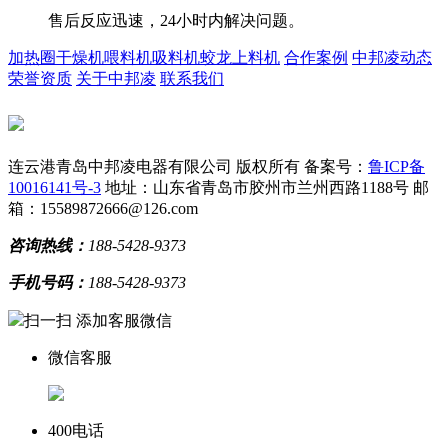
售后反应迅速，24小时内解决问题。
加热圈
干燥机
喂料机
吸料机
蛟龙上料机
合作案例
中邦凌动态
荣誉资质
关于中邦凌
联系我们
连云港青岛中邦凌电器有限公司 版权所有
备案号：
鲁ICP备
10016141号-3
地址：山东省青岛市胶州市兰州西路1188号
邮
箱：15589872666@126.com
咨询热线：
188-5428-9373
手机号码：
188-5428-9373
扫一扫 添加客服微信
微信客服
400电话