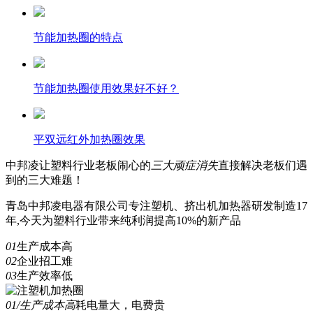
节能加热圈的特点
节能加热圈使用效果好不好？
平双远红外加热圈效果
中邦凌
让塑料行业老板闹心的
三
大顽症消失
直接解决老板们遇
到的三大难题！
青岛中邦凌电器有限公司专注塑机、挤出机加热器研发制造17
年,今天为塑料行业带来纯利润提高10%的新产品
01
生产成本高
02
企业招工难
03
生产效率低
01/生产成本高
耗电量大，电费贵