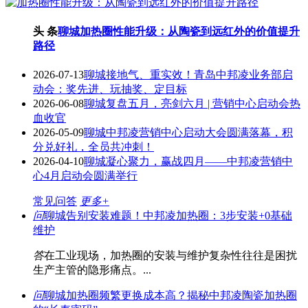
头 条
聊城加热圈性能升级：从陶瓷到远红外的价值提升
路径
2026-07-13
聊城接地气、重实效！青岛中邦凌业务部启
动会：奖先进、玩抽奖、定目标
2026-06-08
聊城复盘五月，亮剑六月 | 营销中心启动会热
血收官
2026-05-09
聊城中邦凌营销中心启动大会圆满落幕，积
分兑好礼，全员共冲刺！
2026-04-10
聊城凝心聚力，赢战四月——中邦凌营销中
心4月启动会圆满举行
常见问答
更多+
问
聊城告别安装难题！中邦凌加热圈：3步安装+0基础
维护
答
在工业现场，加热圈的安装与维护复杂性往往是困扰
生产主管的隐形痛点。...
问
聊城加热圈频繁更换成本高？揭秘中邦凌陶瓷加热圈