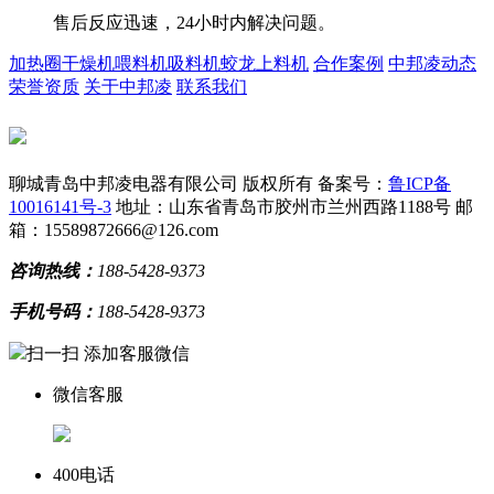
售后反应迅速，24小时内解决问题。
加热圈
干燥机
喂料机
吸料机
蛟龙上料机
合作案例
中邦凌动态
荣誉资质
关于中邦凌
联系我们
聊城青岛中邦凌电器有限公司 版权所有
备案号：
鲁ICP备
10016141号-3
地址：山东省青岛市胶州市兰州西路1188号
邮
箱：15589872666@126.com
咨询热线：
188-5428-9373
手机号码：
188-5428-9373
扫一扫 添加客服微信
微信客服
400电话