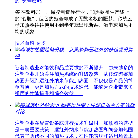
的“长寿密码”
答
在塑料加工、橡胶制造等行业，加热圈是生产线上
的“心脏”，但它的短命却成了无数老板的噩梦。传统云
母加热圈往往使用不到半年就出现断裂、漏电或加热不
均的现象。...
技术百科
更多+
聊城加热圈性能升级：从陶瓷到远红外的价值提升路
径
随着制造业对能效和品质要求的不断提升，越来越多的
注塑企业开始关注加热系统的升级改造。从传统陶瓷加
热圈升级到远红外纳米节能加热圈，不仅仅是产品的简
单替换，更是加热方式的技术迭代，能够为企业带来多
维度的性能提升和综合效益。...
聊城远红外纳米 vs 陶瓷加热圈：注塑机加热方案选型
对比
注塑企业在配置设备或进行技术升级时，加热圈的选型
是一项重要决策。远红外纳米节能加热圈和陶瓷加热圈
代表了两代不同的加热技术，在性能表现和适用场景上