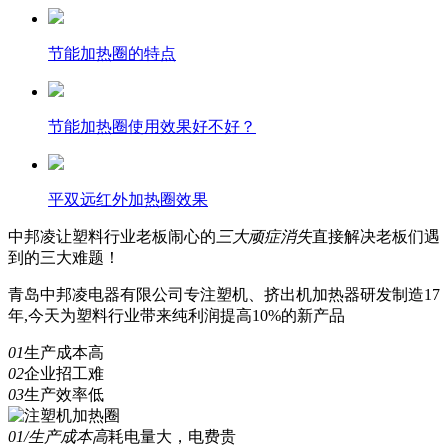
节能加热圈的特点
节能加热圈使用效果好不好？
平双远红外加热圈效果
中邦凌
让塑料行业老板闹心的
三
大顽症消失
直接解决老板们遇
到的三大难题！
青岛中邦凌电器有限公司专注塑机、挤出机加热器研发制造17
年,今天为塑料行业带来纯利润提高10%的新产品
01
生产成本高
02
企业招工难
03
生产效率低
01/生产成本高
耗电量大，电费贵