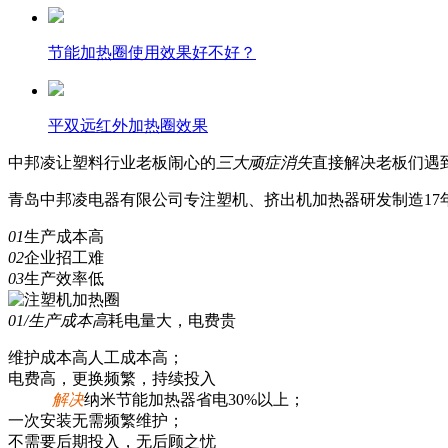
节能加热圈使用效果好不好？
平双远红外加热圈效果
中邦凌
让塑料行业老板闹心的
三
大顽症消失
直接解决老板们遇
青岛中邦凌电器有限公司专注塑机、挤出机加热器研发制造17年
01
生产成本高
02
企业招工难
03
生产效率低
01/生产成本高
耗电量大，电费贵
维护成本高人工成本高；
电费高，更换频繁，持续投入
解决
纳米节能加热器省电30%以上；
一次安装无需频繁维护；
不需要后期投入，无后顾之忧