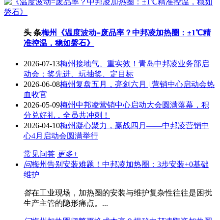
头 条
梅州《温度波动=废品率？中邦凌加热圈：±1℃精
准控温，稳如磐石》
2026-07-13
梅州接地气、重实效！青岛中邦凌业务部启
动会：奖先进、玩抽奖、定目标
2026-06-08
梅州复盘五月，亮剑六月 | 营销中心启动会热
血收官
2026-05-09
梅州中邦凌营销中心启动大会圆满落幕，积
分兑好礼，全员共冲刺！
2026-04-10
梅州凝心聚力，赢战四月——中邦凌营销中
心4月启动会圆满举行
常见问答
更多+
问
梅州告别安装难题！中邦凌加热圈：3步安装+0基础
维护
答
在工业现场，加热圈的安装与维护复杂性往往是困扰
生产主管的隐形痛点。...