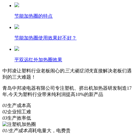
节能加热圈的特点
节能加热圈使用效果好不好？
平双远红外加热圈效果
中邦凌
让塑料行业老板闹心的
三
大顽症消失
直接解决老板们遇
到的三大难题！
青岛中邦凌电器有限公司专注塑机、挤出机加热器研发制造17
年,今天为塑料行业带来纯利润提高10%的新产品
01
生产成本高
02
企业招工难
03
生产效率低
01/生产成本高
耗电量大，电费贵