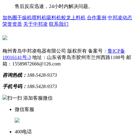
售后反应迅速，24小时内解决问题。
加热圈
干燥机
喂料机
吸料机
蛟龙上料机
合作案例
中邦凌动态
荣誉资质
关于中邦凌
联系我们
梅州青岛中邦凌电器有限公司 版权所有
备案号：
鲁ICP备
10016141号-3
地址：山东省青岛市胶州市兰州西路1188号
邮
箱：15589872666@126.com
咨询热线：
188-5428-9373
手机号码：
188-5428-9373
扫一扫 添加客服微信
微信客服
400电话