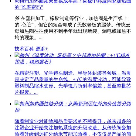
问
梅州加热圈频繁更换成本高？揭秘中邦凌陶瓷加热圈
的“长寿密码”
答
在塑料加工、橡胶制造等行业，加热圈是生产线上
的“心脏”，但它的短命却成了无数老板的噩梦。传统云
母加热圈往往使用不到半年就出现断裂、漏电或加热不
均的现象。...
技术百科
更多+
梅州《温度波动=废品率？中邦凌加热圈：±1℃精准
控温，稳如磐石》
在精密注塑、光学镜头制造、半导体封装等领域，温度
是决定产品质量的生命线。±5℃的温度波动，可能导致
塑料制品缩水变形、光学镜片折射率偏差，甚至整批芯
片报废。...
梅州加热圈性能升级：从陶瓷到远红外的价值提升路
径
随着制造业对能效和品质要求的不断提升，越来越多的
注塑企业开始关注加热系统的升级改造。从传统陶瓷加
热圈升级到远红外纳米节能加热圈，不仅仅是产品的简