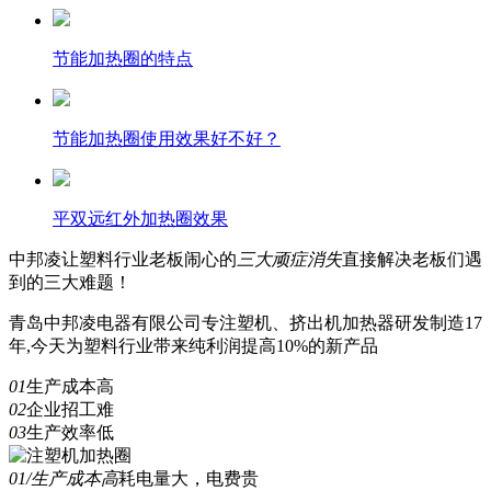
节能加热圈的特点
节能加热圈使用效果好不好？
平双远红外加热圈效果
中邦凌
让塑料行业老板闹心的
三
大顽症消失
直接解决老板们遇
到的三大难题！
青岛中邦凌电器有限公司专注塑机、挤出机加热器研发制造17
年,今天为塑料行业带来纯利润提高10%的新产品
01
生产成本高
02
企业招工难
03
生产效率低
01/生产成本高
耗电量大，电费贵