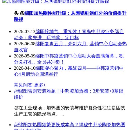
头 条
绵阳加热圈性能升级：从陶瓷到远红外的价值提升
路径
2026-07-13
绵阳接地气、重实效！青岛中邦凌业务部启
动会：奖先进、玩抽奖、定目标
2026-06-08
绵阳复盘五月，亮剑六月 | 营销中心启动会热
血收官
2026-05-09
绵阳中邦凌营销中心启动大会圆满落幕，积
分兑好礼，全员共冲刺！
2026-04-10
绵阳凝心聚力，赢战四月——中邦凌营销中
心4月启动会圆满举行
常见问答
更多+
问
绵阳告别安装难题！中邦凌加热圈：3步安装+0基础
维护
答
在工业现场，加热圈的安装与维护复杂性往往是困扰
生产主管的隐形痛点。...
问
绵阳加热圈频繁更换成本高？揭秘中邦凌陶瓷加热圈