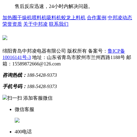
售后反应迅速，24小时内解决问题。
加热圈
干燥机
喂料机
吸料机
蛟龙上料机
合作案例
中邦凌动态
荣誉资质
关于中邦凌
联系我们
绵阳青岛中邦凌电器有限公司 版权所有
备案号：
鲁ICP备
10016141号-3
地址：山东省青岛市胶州市兰州西路1188号
邮
箱：15589872666@126.com
咨询热线：
188-5428-9373
手机号码：
188-5428-9373
扫一扫 添加客服微信
微信客服
400电话