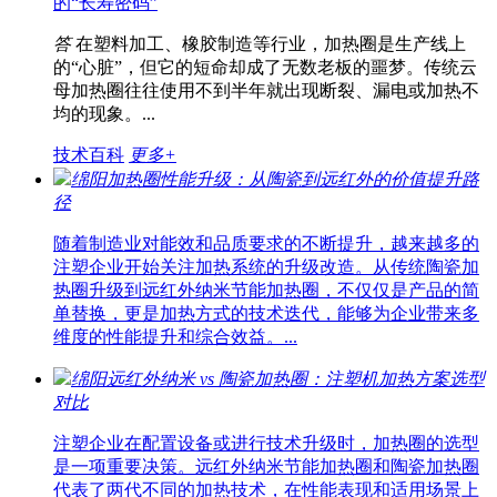
的“长寿密码”
答
在塑料加工、橡胶制造等行业，加热圈是生产线上
的“心脏”，但它的短命却成了无数老板的噩梦。传统云
母加热圈往往使用不到半年就出现断裂、漏电或加热不
均的现象。...
技术百科
更多+
绵阳加热圈性能升级：从陶瓷到远红外的价值提升路
径
随着制造业对能效和品质要求的不断提升，越来越多的
注塑企业开始关注加热系统的升级改造。从传统陶瓷加
热圈升级到远红外纳米节能加热圈，不仅仅是产品的简
单替换，更是加热方式的技术迭代，能够为企业带来多
维度的性能提升和综合效益。...
绵阳远红外纳米 vs 陶瓷加热圈：注塑机加热方案选型
对比
注塑企业在配置设备或进行技术升级时，加热圈的选型
是一项重要决策。远红外纳米节能加热圈和陶瓷加热圈
代表了两代不同的加热技术，在性能表现和适用场景上