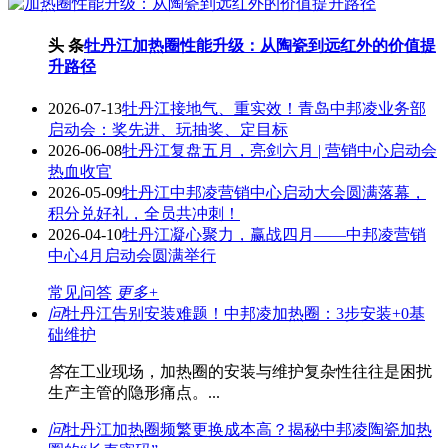
头 条
牡丹江加热圈性能升级：从陶瓷到远红外的价值提
升路径
2026-07-13
牡丹江接地气、重实效！青岛中邦凌业务部
启动会：奖先进、玩抽奖、定目标
2026-06-08
牡丹江复盘五月，亮剑六月 | 营销中心启动会
热血收官
2026-05-09
牡丹江中邦凌营销中心启动大会圆满落幕，
积分兑好礼，全员共冲刺！
2026-04-10
牡丹江凝心聚力，赢战四月——中邦凌营销
中心4月启动会圆满举行
常见问答
更多+
问
牡丹江告别安装难题！中邦凌加热圈：3步安装+0基
础维护
答
在工业现场，加热圈的安装与维护复杂性往往是困扰
生产主管的隐形痛点。...
问
牡丹江加热圈频繁更换成本高？揭秘中邦凌陶瓷加热