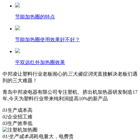
节能加热圈的特点
节能加热圈使用效果好不好？
平双远红外加热圈效果
中邦凌
让塑料行业老板闹心的
三
大顽症消失
直接解决老板们遇
到的三大难题！
青岛中邦凌电器有限公司专注塑机、挤出机加热器研发制造17
年,今天为塑料行业带来纯利润提高10%的新产品
01
生产成本高
02
企业招工难
03
生产效率低
01/生产成本高
耗电量大，电费贵