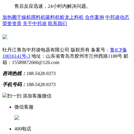
售后反应迅速，24小时内解决问题。
加热圈
干燥机
喂料机
吸料机
蛟龙上料机
合作案例
中邦凌动态
荣誉资质
关于中邦凌
联系我们
牡丹江青岛中邦凌电器有限公司 版权所有
备案号：
鲁ICP备
10016141号-3
地址：山东省青岛市胶州市兰州西路1188号
邮
箱：15589872666@126.com
咨询热线：
188-5428-9373
手机号码：
188-5428-9373
扫一扫 添加客服微信
微信客服
400电话