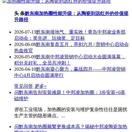
头 条
黔东南加热圈性能升级：从陶瓷到远红外的价值提
升路径
2026-07-13
黔东南接地气、重实效！青岛中邦凌业务部
启动会：奖先进、玩抽奖、定目标
2026-06-08
黔东南复盘五月，亮剑六月 | 营销中心启动会
热血收官
2026-05-09
黔东南中邦凌营销中心启动大会圆满落幕，
积分兑好礼，全员共冲刺！
2026-04-10
黔东南凝心聚力，赢战四月——中邦凌营销
中心4月启动会圆满举行
常见问答
更多+
问
黔东南告别安装难题！中邦凌加热圈：3步安装+0基
础维护
答
在工业现场，加热圈的安装与维护复杂性往往是困扰
生产主管的隐形痛点。...
问
黔东南加热圈频繁更换成本高？揭秘中邦凌陶瓷加热