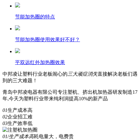
节能加热圈的特点
节能加热圈使用效果好不好？
平双远红外加热圈效果
中邦凌
让塑料行业老板闹心的
三
大顽症消失
直接解决老板们遇
到的三大难题！
青岛中邦凌电器有限公司专注塑机、挤出机加热器研发制造17
年,今天为塑料行业带来纯利润提高10%的新产品
01
生产成本高
02
企业招工难
03
生产效率低
01/生产成本高
耗电量大，电费贵