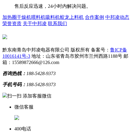
售后反应迅速，24小时内解决问题。
加热圈
干燥机
喂料机
吸料机
蛟龙上料机
合作案例
中邦凌动态
荣誉资质
关于中邦凌
联系我们
黔东南青岛中邦凌电器有限公司 版权所有
备案号：
鲁ICP备
10016141号-3
地址：山东省青岛市胶州市兰州西路1188号
邮
箱：15589872666@126.com
咨询热线：
188-5428-9373
手机号码：
188-5428-9373
扫一扫 添加客服微信
微信客服
400电话