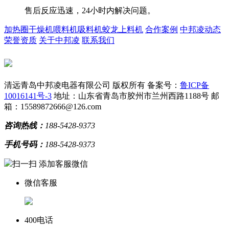
售后反应迅速，24小时内解决问题。
加热圈
干燥机
喂料机
吸料机
蛟龙上料机
合作案例
中邦凌动态
荣誉资质
关于中邦凌
联系我们
清远青岛中邦凌电器有限公司 版权所有
备案号：
鲁ICP备
10016141号-3
地址：山东省青岛市胶州市兰州西路1188号
邮
箱：15589872666@126.com
咨询热线：
188-5428-9373
手机号码：
188-5428-9373
扫一扫 添加客服微信
微信客服
400电话