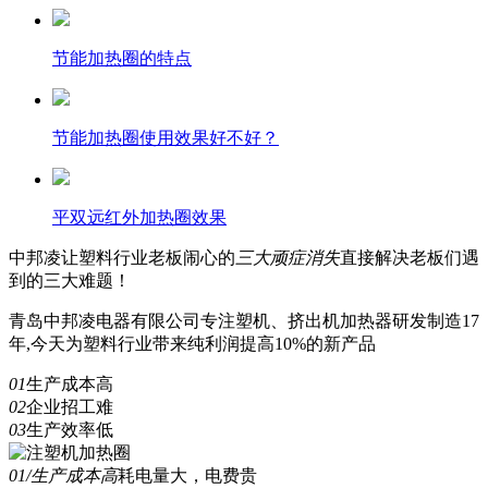
节能加热圈的特点
节能加热圈使用效果好不好？
平双远红外加热圈效果
中邦凌
让塑料行业老板闹心的
三
大顽症消失
直接解决老板们遇
到的三大难题！
青岛中邦凌电器有限公司专注塑机、挤出机加热器研发制造17
年,今天为塑料行业带来纯利润提高10%的新产品
01
生产成本高
02
企业招工难
03
生产效率低
01/生产成本高
耗电量大，电费贵