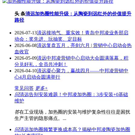
头 条
清远加热圈性能升级：从陶瓷到远红外的价值提升
路径
2026-07-13
清远接地气、重实效！青岛中邦凌业务部启
动会：奖先进、玩抽奖、定目标
2026-06-08
清远复盘五月，亮剑六月 | 营销中心启动会热
血收官
2026-05-09
清远中邦凌营销中心启动大会圆满落幕，积
分兑好礼，全员共冲刺！
2026-04-10
清远凝心聚力，赢战四月——中邦凌营销中
心4月启动会圆满举行
常见问答
更多+
问
清远告别安装难题！中邦凌加热圈：3步安装+0基础
维护
答
在工业现场，加热圈的安装与维护复杂性往往是困扰
生产主管的隐形痛点。...
问
清远加热圈频繁更换成本高？揭秘中邦凌陶瓷加热圈