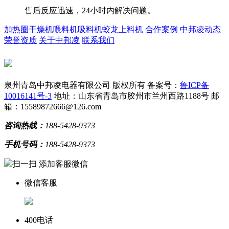
售后反应迅速，24小时内解决问题。
加热圈
干燥机
喂料机
吸料机
蛟龙上料机
合作案例
中邦凌动态
荣誉资质
关于中邦凌
联系我们
泉州青岛中邦凌电器有限公司 版权所有
备案号：
鲁ICP备
10016141号-3
地址：山东省青岛市胶州市兰州西路1188号
邮
箱：15589872666@126.com
咨询热线：
188-5428-9373
手机号码：
188-5428-9373
扫一扫 添加客服微信
微信客服
400电话