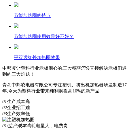
节能加热圈的特点
节能加热圈使用效果好不好？
平双远红外加热圈效果
中邦凌
让塑料行业老板闹心的
三
大顽症消失
直接解决老板们遇
到的三大难题！
青岛中邦凌电器有限公司专注塑机、挤出机加热器研发制造17
年,今天为塑料行业带来纯利润提高10%的新产品
01
生产成本高
02
企业招工难
03
生产效率低
01/生产成本高
耗电量大，电费贵