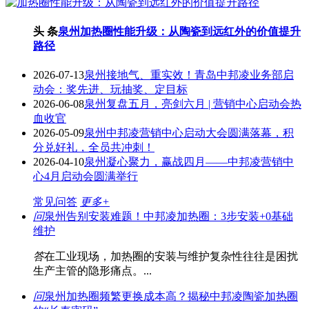
头 条
泉州加热圈性能升级：从陶瓷到远红外的价值提升
路径
2026-07-13
泉州接地气、重实效！青岛中邦凌业务部启
动会：奖先进、玩抽奖、定目标
2026-06-08
泉州复盘五月，亮剑六月 | 营销中心启动会热
血收官
2026-05-09
泉州中邦凌营销中心启动大会圆满落幕，积
分兑好礼，全员共冲刺！
2026-04-10
泉州凝心聚力，赢战四月——中邦凌营销中
心4月启动会圆满举行
常见问答
更多+
问
泉州告别安装难题！中邦凌加热圈：3步安装+0基础
维护
答
在工业现场，加热圈的安装与维护复杂性往往是困扰
生产主管的隐形痛点。...
问
泉州加热圈频繁更换成本高？揭秘中邦凌陶瓷加热圈