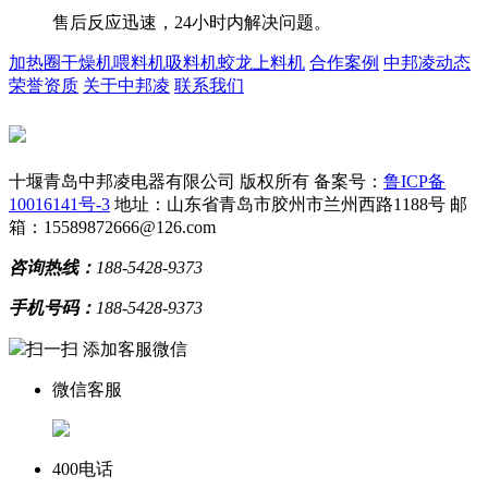
售后反应迅速，24小时内解决问题。
加热圈
干燥机
喂料机
吸料机
蛟龙上料机
合作案例
中邦凌动态
荣誉资质
关于中邦凌
联系我们
十堰青岛中邦凌电器有限公司 版权所有
备案号：
鲁ICP备
10016141号-3
地址：山东省青岛市胶州市兰州西路1188号
邮
箱：15589872666@126.com
咨询热线：
188-5428-9373
手机号码：
188-5428-9373
扫一扫 添加客服微信
微信客服
400电话