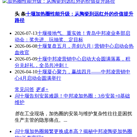
头 条
十堰加热圈性能升级：从陶瓷到远红外的价值提升
路径
2026-07-13
十堰接地气、重实效！青岛中邦凌业务部启
动会：奖先进、玩抽奖、定目标
2026-06-08
十堰复盘五月，亮剑六月 | 营销中心启动会热
血收官
2026-05-09
十堰中邦凌营销中心启动大会圆满落幕，积
分兑好礼，全员共冲刺！
2026-04-10
十堰凝心聚力，赢战四月——中邦凌营销中
心4月启动会圆满举行
常见问答
更多+
问
十堰告别安装难题！中邦凌加热圈：3步安装+0基础
维护
答
在工业现场，加热圈的安装与维护复杂性往往是困扰
生产主管的隐形痛点。...
问
十堰加热圈频繁更换成本高？揭秘中邦凌陶瓷加热圈