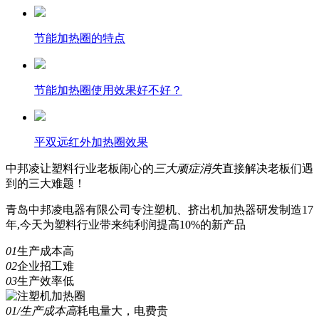
节能加热圈的特点
节能加热圈使用效果好不好？
平双远红外加热圈效果
中邦凌
让塑料行业老板闹心的
三
大顽症消失
直接解决老板们遇
到的三大难题！
青岛中邦凌电器有限公司专注塑机、挤出机加热器研发制造17
年,今天为塑料行业带来纯利润提高10%的新产品
01
生产成本高
02
企业招工难
03
生产效率低
01/生产成本高
耗电量大，电费贵