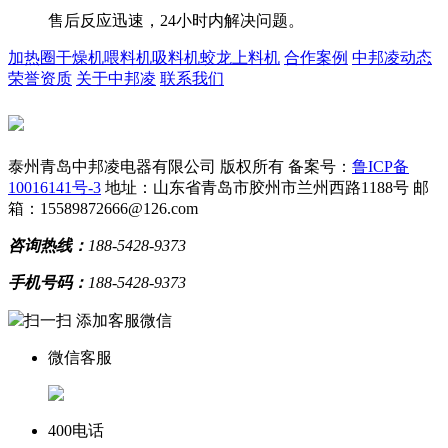
售后反应迅速，24小时内解决问题。
加热圈
干燥机
喂料机
吸料机
蛟龙上料机
合作案例
中邦凌动态
荣誉资质
关于中邦凌
联系我们
泰州青岛中邦凌电器有限公司 版权所有
备案号：
鲁ICP备
10016141号-3
地址：山东省青岛市胶州市兰州西路1188号
邮
箱：15589872666@126.com
咨询热线：
188-5428-9373
手机号码：
188-5428-9373
扫一扫 添加客服微信
微信客服
400电话