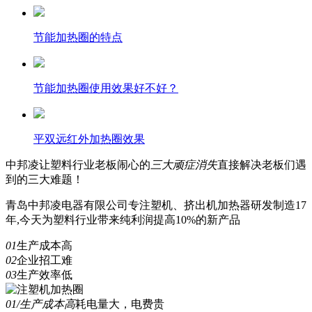
节能加热圈的特点
节能加热圈使用效果好不好？
平双远红外加热圈效果
中邦凌
让塑料行业老板闹心的
三
大顽症消失
直接解决老板们遇
到的三大难题！
青岛中邦凌电器有限公司专注塑机、挤出机加热器研发制造17
年,今天为塑料行业带来纯利润提高10%的新产品
01
生产成本高
02
企业招工难
03
生产效率低
01/生产成本高
耗电量大，电费贵