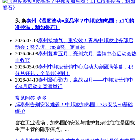
头 条
泰州《温度波动=废品率？中邦凌加热圈：±1℃精
准控温，稳如磐石》
2026-07-13
泰州接地气、重实效！青岛中邦凌业务部启
动会：奖先进、玩抽奖、定目标
2026-06-08
泰州复盘五月，亮剑六月 | 营销中心启动会热
血收官
2026-05-09
泰州中邦凌营销中心启动大会圆满落幕，积
分兑好礼，全员共冲刺！
2026-04-10
泰州凝心聚力，赢战四月——中邦凌营销中
心4月启动会圆满举行
常见问答
更多+
问
泰州告别安装难题！中邦凌加热圈：3步安装+0基础
维护
答
在工业现场，加热圈的安装与维护复杂性往往是困扰
生产主管的隐形痛点。...