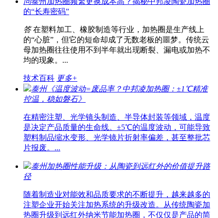
问
泰州加热圈频繁更换成本高？揭秘中邦凌陶瓷加热圈
的“长寿密码”
答
在塑料加工、橡胶制造等行业，加热圈是生产线上
的“心脏”，但它的短命却成了无数老板的噩梦。传统云
母加热圈往往使用不到半年就出现断裂、漏电或加热不
均的现象。...
技术百科
更多+
泰州《温度波动=废品率？中邦凌加热圈：±1℃精准
控温，稳如磐石》
在精密注塑、光学镜头制造、半导体封装等领域，温度
是决定产品质量的生命线。±5℃的温度波动，可能导致
塑料制品缩水变形、光学镜片折射率偏差，甚至整批芯
片报废。...
泰州加热圈性能升级：从陶瓷到远红外的价值提升路
径
随着制造业对能效和品质要求的不断提升，越来越多的
注塑企业开始关注加热系统的升级改造。从传统陶瓷加
热圈升级到远红外纳米节能加热圈，不仅仅是产品的简