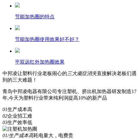
节能加热圈的特点
节能加热圈使用效果好不好？
平双远红外加热圈效果
中邦凌
让塑料行业老板闹心的
三
大顽症消失
直接解决老板们遇
到的三大难题！
青岛中邦凌电器有限公司专注塑机、挤出机加热器研发制造17
年,今天为塑料行业带来纯利润提高10%的新产品
01
生产成本高
02
企业招工难
03
生产效率低
01/生产成本高
耗电量大，电费贵