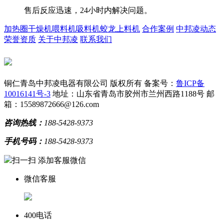
售后反应迅速，24小时内解决问题。
加热圈
干燥机
喂料机
吸料机
蛟龙上料机
合作案例
中邦凌动态
荣誉资质
关于中邦凌
联系我们
铜仁青岛中邦凌电器有限公司 版权所有
备案号：
鲁ICP备
10016141号-3
地址：山东省青岛市胶州市兰州西路1188号
邮
箱：15589872666@126.com
咨询热线：
188-5428-9373
手机号码：
188-5428-9373
扫一扫 添加客服微信
微信客服
400电话