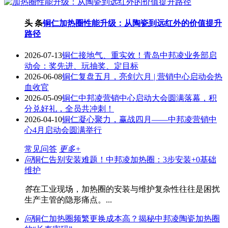
头 条
铜仁加热圈性能升级：从陶瓷到远红外的价值提升
路径
2026-07-13
铜仁接地气、重实效！青岛中邦凌业务部启
动会：奖先进、玩抽奖、定目标
2026-06-08
铜仁复盘五月，亮剑六月 | 营销中心启动会热
血收官
2026-05-09
铜仁中邦凌营销中心启动大会圆满落幕，积
分兑好礼，全员共冲刺！
2026-04-10
铜仁凝心聚力，赢战四月——中邦凌营销中
心4月启动会圆满举行
常见问答
更多+
问
铜仁告别安装难题！中邦凌加热圈：3步安装+0基础
维护
答
在工业现场，加热圈的安装与维护复杂性往往是困扰
生产主管的隐形痛点。...
问
铜仁加热圈频繁更换成本高？揭秘中邦凌陶瓷加热圈