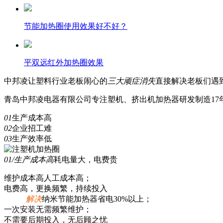
节能加热圈使用效果好不好？
平双远红外加热圈效果
中邦凌
让塑料行业老板闹心的
三
大顽症消失
直接解决老板们遇
青岛中邦凌电器有限公司专注塑机、挤出机加热器研发制造17年
01
生产成本高
02
企业招工难
03
生产效率低
01/生产成本高
耗电量大，电费贵
维护成本高人工成本高；
电费高，更换频繁，持续投入
解决
纳米节能加热器省电30%以上；
一次安装无需频繁维护；
不需要后期投入，无后顾之忧