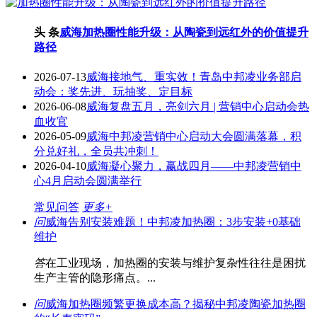
头 条
威海加热圈性能升级：从陶瓷到远红外的价值提升
路径
2026-07-13
威海接地气、重实效！青岛中邦凌业务部启
动会：奖先进、玩抽奖、定目标
2026-06-08
威海复盘五月，亮剑六月 | 营销中心启动会热
血收官
2026-05-09
威海中邦凌营销中心启动大会圆满落幕，积
分兑好礼，全员共冲刺！
2026-04-10
威海凝心聚力，赢战四月——中邦凌营销中
心4月启动会圆满举行
常见问答
更多+
问
威海告别安装难题！中邦凌加热圈：3步安装+0基础
维护
答
在工业现场，加热圈的安装与维护复杂性往往是困扰
生产主管的隐形痛点。...
问
威海加热圈频繁更换成本高？揭秘中邦凌陶瓷加热圈