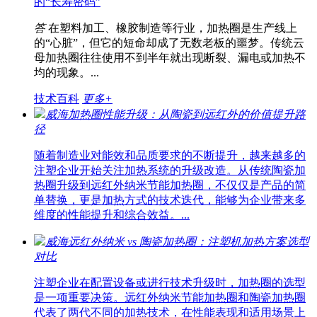
的“长寿密码”
答
在塑料加工、橡胶制造等行业，加热圈是生产线上
的“心脏”，但它的短命却成了无数老板的噩梦。传统云
母加热圈往往使用不到半年就出现断裂、漏电或加热不
均的现象。...
技术百科
更多+
威海加热圈性能升级：从陶瓷到远红外的价值提升路
径
随着制造业对能效和品质要求的不断提升，越来越多的
注塑企业开始关注加热系统的升级改造。从传统陶瓷加
热圈升级到远红外纳米节能加热圈，不仅仅是产品的简
单替换，更是加热方式的技术迭代，能够为企业带来多
维度的性能提升和综合效益。...
威海远红外纳米 vs 陶瓷加热圈：注塑机加热方案选型
对比
注塑企业在配置设备或进行技术升级时，加热圈的选型
是一项重要决策。远红外纳米节能加热圈和陶瓷加热圈
代表了两代不同的加热技术，在性能表现和适用场景上