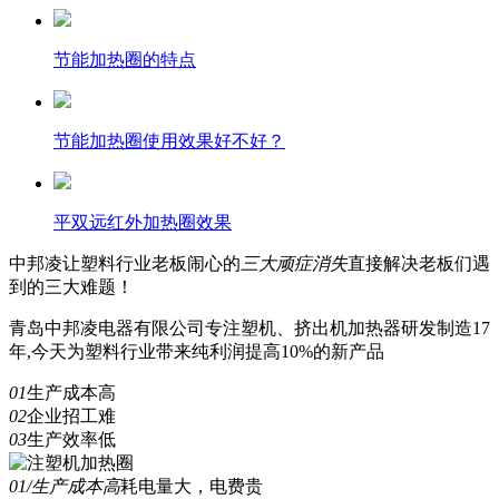
节能加热圈的特点
节能加热圈使用效果好不好？
平双远红外加热圈效果
中邦凌
让塑料行业老板闹心的
三
大顽症消失
直接解决老板们遇
到的三大难题！
青岛中邦凌电器有限公司专注塑机、挤出机加热器研发制造17
年,今天为塑料行业带来纯利润提高10%的新产品
01
生产成本高
02
企业招工难
03
生产效率低
01/生产成本高
耗电量大，电费贵