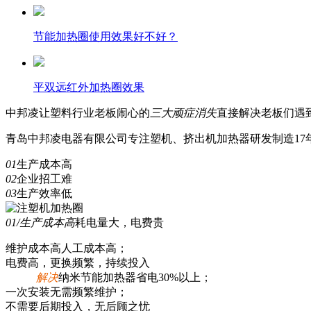
节能加热圈使用效果好不好？
平双远红外加热圈效果
中邦凌
让塑料行业老板闹心的
三
大顽症消失
直接解决老板们遇
青岛中邦凌电器有限公司专注塑机、挤出机加热器研发制造17年
01
生产成本高
02
企业招工难
03
生产效率低
01/生产成本高
耗电量大，电费贵
维护成本高人工成本高；
电费高，更换频繁，持续投入
解决
纳米节能加热器省电30%以上；
一次安装无需频繁维护；
不需要后期投入，无后顾之忧