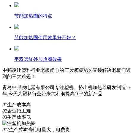
节能加热圈的特点
节能加热圈使用效果好不好？
平双远红外加热圈效果
中邦凌
让塑料行业老板闹心的
三
大顽症消失
直接解决老板们遇
到的三大难题！
青岛中邦凌电器有限公司专注塑机、挤出机加热器研发制造17
年,今天为塑料行业带来纯利润提高10%的新产品
01
生产成本高
02
企业招工难
03
生产效率低
01/生产成本高
耗电量大，电费贵