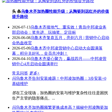
头 条
乌鲁木齐加热圈性能升级：从陶瓷到远红外的价值
提升路径
2026-07-13
乌鲁木齐接地气、重实效！青岛中邦凌业务
部启动会：奖先进、玩抽奖、定目标
2026-06-08
乌鲁木齐复盘五月，亮剑六月 | 营销中心启动
会热血收官
2026-05-09
乌鲁木齐中邦凌营销中心启动大会圆满落
幕，积分兑好礼，全员共冲刺！
2026-04-10
乌鲁木齐凝心聚力，赢战四月——中邦凌营
销中心4月启动会圆满举行
常见问答
更多+
问
乌鲁木齐告别安装难题！中邦凌加热圈：3步安装+0
基础维护
答
在工业现场，加热圈的安装与维护复杂性往往是困扰
生产主管的隐形痛点。...
问
乌鲁木齐加热圈频繁更换成本高？揭秘中邦凌陶瓷加