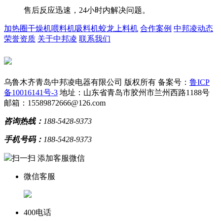
售后反应迅速，24小时内解决问题。
加热圈
干燥机
喂料机
吸料机
蛟龙上料机
合作案例
中邦凌动态
荣誉资质
关于中邦凌
联系我们
乌鲁木齐青岛中邦凌电器有限公司 版权所有
备案号：
鲁ICP
备10016141号-3
地址：山东省青岛市胶州市兰州西路1188号
邮箱：15589872666@126.com
咨询热线：
188-5428-9373
手机号码：
188-5428-9373
扫一扫 添加客服微信
微信客服
400电话