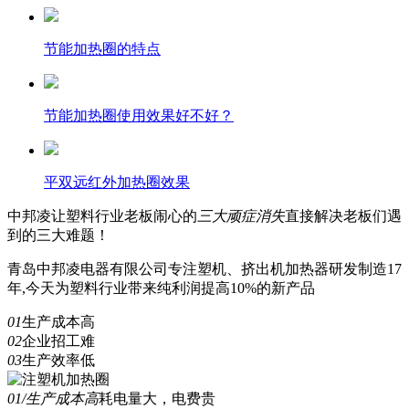
节能加热圈的特点
节能加热圈使用效果好不好？
平双远红外加热圈效果
中邦凌
让塑料行业老板闹心的
三
大顽症消失
直接解决老板们遇
到的三大难题！
青岛中邦凌电器有限公司专注塑机、挤出机加热器研发制造17
年,今天为塑料行业带来纯利润提高10%的新产品
01
生产成本高
02
企业招工难
03
生产效率低
01/生产成本高
耗电量大，电费贵