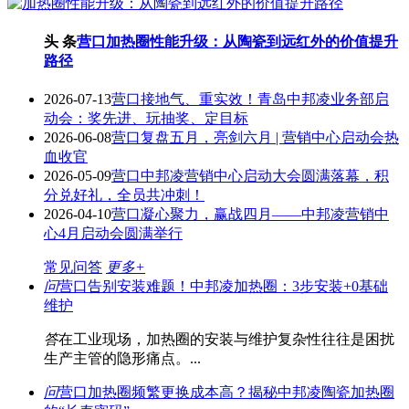
头 条
营口加热圈性能升级：从陶瓷到远红外的价值提升
路径
2026-07-13
营口接地气、重实效！青岛中邦凌业务部启
动会：奖先进、玩抽奖、定目标
2026-06-08
营口复盘五月，亮剑六月 | 营销中心启动会热
血收官
2026-05-09
营口中邦凌营销中心启动大会圆满落幕，积
分兑好礼，全员共冲刺！
2026-04-10
营口凝心聚力，赢战四月——中邦凌营销中
心4月启动会圆满举行
常见问答
更多+
问
营口告别安装难题！中邦凌加热圈：3步安装+0基础
维护
答
在工业现场，加热圈的安装与维护复杂性往往是困扰
生产主管的隐形痛点。...
问
营口加热圈频繁更换成本高？揭秘中邦凌陶瓷加热圈