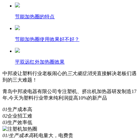
节能加热圈的特点
节能加热圈使用效果好不好？
平双远红外加热圈效果
中邦凌
让塑料行业老板闹心的
三
大顽症消失
直接解决老板们遇
到的三大难题！
青岛中邦凌电器有限公司专注塑机、挤出机加热器研发制造17
年,今天为塑料行业带来纯利润提高10%的新产品
01
生产成本高
02
企业招工难
03
生产效率低
01/生产成本高
耗电量大，电费贵