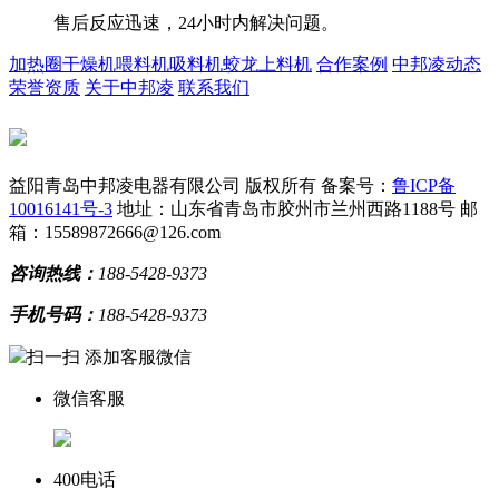
售后反应迅速，24小时内解决问题。
加热圈
干燥机
喂料机
吸料机
蛟龙上料机
合作案例
中邦凌动态
荣誉资质
关于中邦凌
联系我们
益阳青岛中邦凌电器有限公司 版权所有
备案号：
鲁ICP备
10016141号-3
地址：山东省青岛市胶州市兰州西路1188号
邮
箱：15589872666@126.com
咨询热线：
188-5428-9373
手机号码：
188-5428-9373
扫一扫 添加客服微信
微信客服
400电话