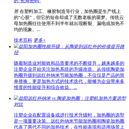
的“长寿密码”
答
在塑料加工、橡胶制造等行业，加热圈是生产线上
的“心脏”，但它的短命却成了无数老板的噩梦。传统云
母加热圈往往使用不到半年就出现断裂、漏电或加热不
均的现象。...
技术百科
更多+
益阳加热圈性能升级：从陶瓷到远红外的价值提升路
径
随着制造业对能效和品质要求的不断提升，越来越多的
注塑企业开始关注加热系统的升级改造。从传统陶瓷加
热圈升级到远红外纳米节能加热圈，不仅仅是产品的简
单替换，更是加热方式的技术迭代，能够为企业带来多
维度的性能提升和综合效益。...
益阳远红外纳米 vs 陶瓷加热圈：注塑机加热方案选型
对比
注塑企业在配置设备或进行技术升级时，加热圈的选型
是一项重要决策。远红外纳米节能加热圈和陶瓷加热圈
代表了两代不同的加热技术，在性能表现和适用场景上