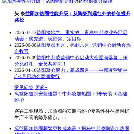
头 条
益阳加热圈性能升级：从陶瓷到远红外的价值提升
路径
2026-07-13
益阳接地气、重实效！青岛中邦凌业务部启
动会：奖先进、玩抽奖、定目标
2026-06-08
益阳复盘五月，亮剑六月 | 营销中心启动会热
血收官
2026-05-09
益阳中邦凌营销中心启动大会圆满落幕，积
分兑好礼，全员共冲刺！
2026-04-10
益阳凝心聚力，赢战四月——中邦凌营销中
心4月启动会圆满举行
常见问答
更多+
问
益阳告别安装难题！中邦凌加热圈：3步安装+0基础
维护
答
在工业现场，加热圈的安装与维护复杂性往往是困扰
生产主管的隐形痛点。...
问
益阳加热圈频繁更换成本高？揭秘中邦凌陶瓷加热圈