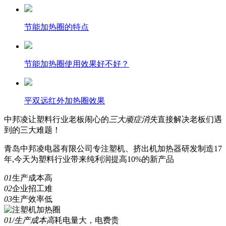
节能加热圈的特点
节能加热圈使用效果好不好？
平双远红外加热圈效果
中邦凌
让塑料行业老板闹心的
三
大顽症消失
直接解决老板们遇
到的三大难题！
青岛中邦凌电器有限公司专注塑机、挤出机加热器研发制造17
年,今天为塑料行业带来纯利润提高10%的新产品
01
生产成本高
02
企业招工难
03
生产效率低
01/生产成本高
耗电量大，电费贵