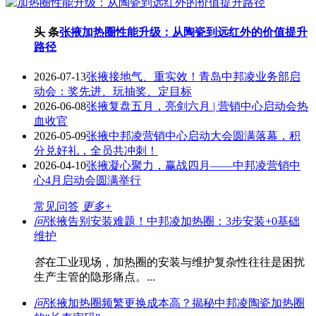
头 条
张掖加热圈性能升级：从陶瓷到远红外的价值提升
路径
2026-07-13
张掖接地气、重实效！青岛中邦凌业务部启
动会：奖先进、玩抽奖、定目标
2026-06-08
张掖复盘五月，亮剑六月 | 营销中心启动会热
血收官
2026-05-09
张掖中邦凌营销中心启动大会圆满落幕，积
分兑好礼，全员共冲刺！
2026-04-10
张掖凝心聚力，赢战四月——中邦凌营销中
心4月启动会圆满举行
常见问答
更多+
问
张掖告别安装难题！中邦凌加热圈：3步安装+0基础
维护
答
在工业现场，加热圈的安装与维护复杂性往往是困扰
生产主管的隐形痛点。...
问
张掖加热圈频繁更换成本高？揭秘中邦凌陶瓷加热圈