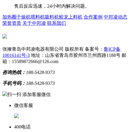
售后反应迅速，24小时内解决问题。
加热圈
干燥机
喂料机
吸料机
蛟龙上料机
合作案例
中邦凌动态
荣誉资质
关于中邦凌
联系我们
张掖青岛中邦凌电器有限公司 版权所有
备案号：
鲁ICP备
10016141号-3
地址：山东省青岛市胶州市兰州西路1188号
邮
箱：15589872666@126.com
咨询热线：
188-5428-9373
手机号码：
188-5428-9373
扫一扫 添加客服微信
微信客服
400电话