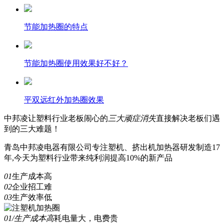
节能加热圈的特点
节能加热圈使用效果好不好？
平双远红外加热圈效果
中邦凌
让塑料行业老板闹心的
三
大顽症消失
直接解决老板们遇
到的三大难题！
青岛中邦凌电器有限公司专注塑机、挤出机加热器研发制造17
年,今天为塑料行业带来纯利润提高10%的新产品
01
生产成本高
02
企业招工难
03
生产效率低
01/生产成本高
耗电量大，电费贵