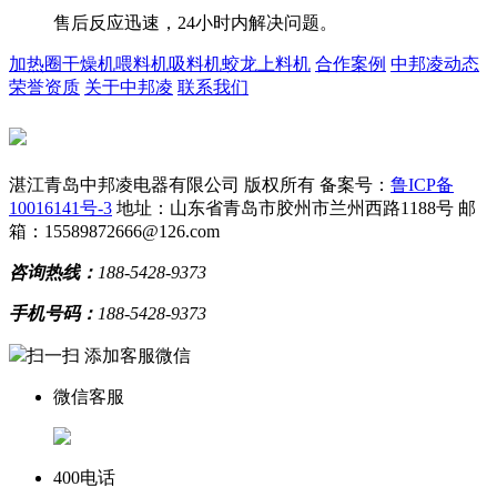
售后反应迅速，24小时内解决问题。
加热圈
干燥机
喂料机
吸料机
蛟龙上料机
合作案例
中邦凌动态
荣誉资质
关于中邦凌
联系我们
湛江青岛中邦凌电器有限公司 版权所有
备案号：
鲁ICP备
10016141号-3
地址：山东省青岛市胶州市兰州西路1188号
邮
箱：15589872666@126.com
咨询热线：
188-5428-9373
手机号码：
188-5428-9373
扫一扫 添加客服微信
微信客服
400电话