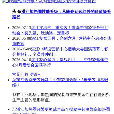
头 条
湛江加热圈性能升级：从陶瓷到远红外的价值提升
路径
2026-07-13
湛江接地气、重实效！青岛中邦凌业务部启
动会：奖先进、玩抽奖、定目标
2026-06-08
湛江复盘五月，亮剑六月 | 营销中心启动会热
血收官
2026-05-09
湛江中邦凌营销中心启动大会圆满落幕，积
分兑好礼，全员共冲刺！
2026-04-10
湛江凝心聚力，赢战四月——中邦凌营销中
心4月启动会圆满举行
常见问答
更多+
问
湛江告别安装难题！中邦凌加热圈：3步安装+0基础
维护
答
在工业现场，加热圈的安装与维护复杂性往往是困扰
生产主管的隐形痛点。...
问
湛江加热圈频繁更换成本高？揭秘中邦凌陶瓷加热圈